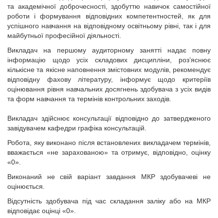
та академічної доброчесності, здобуттю навичок самостійної
роботи і формування відповідних компетентностей, як для
успішного навчання на відповідному освітньому рівні, так і для
майбутньої професійної діяльності.
Викладач на першому аудиторному занятті надає повну
інформацію щодо усіх складових дисципліни, роз’яснює
кількісне та якісне наповнення змістовних модулів, рекомендує
відповідну фахову літературу, інформує щодо критеріїв
оцінювання рівня навчальних досягнень здобувача з усіх видів
та форм навчання та термінів контрольних заходів.
Викладач здійснює консультації відповідно до затвердженого
завідувачем кафедри графіка консультацій.
Робота, яку виконано після встановлених викладачем термінів,
вважається «не зарахованою» та отримує, відповідно, оцінку
«0».
Виконаний не свій варіант завдання МКР здобувачеві не
оцінюється.
Відсутність здобувача під час складання заліку або на МКР
відповідає оцінці «0».