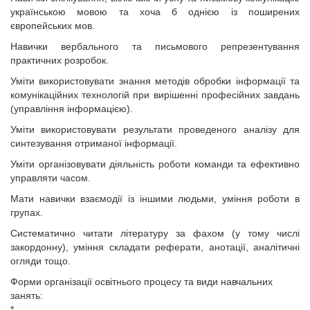
українською мовою та хоча б однією із поширених
європейських мов.
Навички вербального та письмового репрезентування
практичних розробок.
Уміти використовувати знання методів обробки інформації та
комунікаційних технологій при вирішенні професійних завдань
(управління інформацією).
Уміти використовувати результати проведеного аналізу для
синтезування отриманої інформації.
Уміти організовувати діяльність роботи команди та ефективно
управляти часом.
Мати навички взаємодії із іншими людьми, уміння роботи в
групах.
Систематично читати літературу за фахом (у тому числі
закордонну), уміння складати реферати, анотації, аналітичні
огляди тощо.
Форми організації освітнього процесу та види навчальних
занять:
*