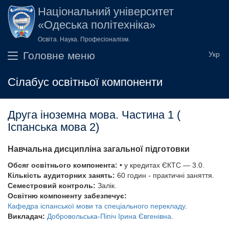
Перейти до основного вмісту
Національний університет
«Одеська політехніка»
Освіта. Наука. Професіоналізм.
Головне меню
Сілабус освітньої компоненти
Друга іноземна мова. Частина 1 (
Іспанська мова 2)
Навчальна дисципліна загальної підготовки
Обсяг освітнього компонента:
• у кредитах ЄКТС — 3.0.
Кількість аудиторних занять:
60 годин - практичні заняття.
Семестровий контроль:
Залік.
Освітню компоненту забезпечує:
Кафедра іспанської мови та спеціального перекладу
.
Викладач:
Добровольська-Піпіч Ірина Євгенівна
.