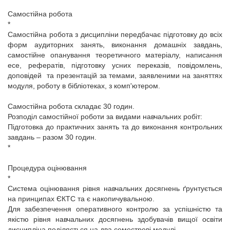
Самостійна робота
*
Самостійна робота з дисципліни передбачає підготовку до всіх
форм аудиторних занять, виконання домашніх завдань,
самостійне опанування теоретичного матеріалу, написання
есе, рефератів, підготовку усних переказів, повідомлень,
доповідей та презентацій за темами, заявленими на заняттях
модуля, роботу в бібліотеках, з комп'ютером.
Самостійна робота складає 30 годин.
Розподіл самостійної роботи за видами навчальних робіт:
Підготовка до практичних занять та до виконання контрольних
завдань – разом 30 годин.
*
Процедура оцінювання
*
Система оцінювання рівня навчальних досягнень ґрунтується
на принципах ЄКТС та є накопичувальною.
Для забезпечення оперативного контролю за успішністю та
якістю рівня навчальних досягнень здобувачів вищої освіти
дисципліна поділяється на два семестрові модулі.