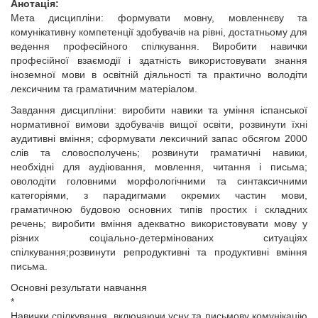
Анотація:
Мета дисципліни: формувати мовну, мовленнєву та
комунікативну компетенції здобувачів на рівні, достатньому для
ведення професійного спілкування. Виробити навички
професійної взаємодії і здатність використовувати знання
іноземної мови в освітній діяльності та практично володіти
лексичним та граматичним матеріалом.
Завдання дисципліни: виробити навики та уміння іспанської
нормативної вимови здобувачів вищої освіти, розвинути їхні
аудитивні вміння; сформувати лексичний запас обсягом 2000
слів та словосполучень; розвинути граматичні навики,
необхідні для аудіювання, мовлення, читання і письма;
оволодіти головними морфологічними та синтаксичними
категоріями, з парадигмами окремих частин мови,
граматичною будовою основних типів простих і складних
речень; виробити вміння адекватно використовувати мову у
різних соціально-детермінованих ситуаціях
спілкування;розвинути репродуктивні та продуктивні вміння
письма.
Основні результати навчання
*
Навички спілкування, включаючи усну та письмову комунікацію