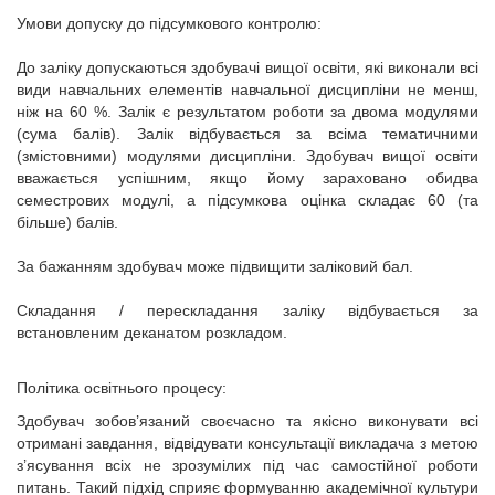
Умови допуску до підсумкового контролю:
До заліку допускаються здобувачі вищої освіти, які виконали всі
види навчальних елементів навчальної дисципліни не менш,
ніж на 60 %. Залік є результатом роботи за двома модулями
(сума балів). Залік відбувається за всіма тематичними
(змістовними) модулями дисципліни. Здобувач вищої освіти
вважається успішним, якщо йому зараховано обидва
семестрових модулі, а підсумкова оцінка складає 60 (та
більше) балів.
За бажанням здобувач може підвищити заліковий бал.
Складання / перескладання заліку відбувається за
встановленим деканатом розкладом.
Політика освітнього процесу:
Здобувач зобов’язаний своєчасно та якісно виконувати всі
отримані завдання, відвідувати консультації викладача з метою
з’ясування всіх не зрозумілих під час самостійної роботи
питань. Такий підхід сприяє формуванню академічної культури