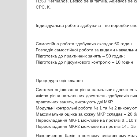
ПЗ60 Hermanos. Léxico de la familia. Adjetivos de c
СРС, К.
Індивідуальна робота здобувача - не передбачено
Самостійна робота здобувача складає 60 годин.
Розподіл самостійної роботи за видами навчальни
Підготовка до практичних занять – 50 годин;
Підготовка до підсумкового контролю – 10 годин
Процедура оцінювання
Система оцінювання рівня навчальних досягнень
якістю рівня навчальних досягнень здобувачів вищ
практичних занять, виконують дві МКР.
Модульні контрольні роботи № 1 та № 2 виконуют
Максимальна оцінка за кожну МКР складає – 20 ба
Перескладання МКР1 можливе на протязі 8…10 ти
Перескладання МКР2 можливе на протязі 14…15 т
Накопичення балів в кожному змістовному модул