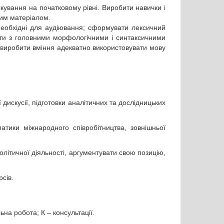
кування на початковому рівні. Виробити навички і
ним матеріалом.
необхідні для аудіювання; сформувати лексичний
ити з головними морфологічними і синтаксичними
 виробити вміння адекватно використовувати мову
искусії, підготовки аналітичних та дослідницьких
атики міжнародного співробітництва, зовнішньої
олітичної діяльності, аргументувати свою позицію,
сів.
робота; К – консультації.