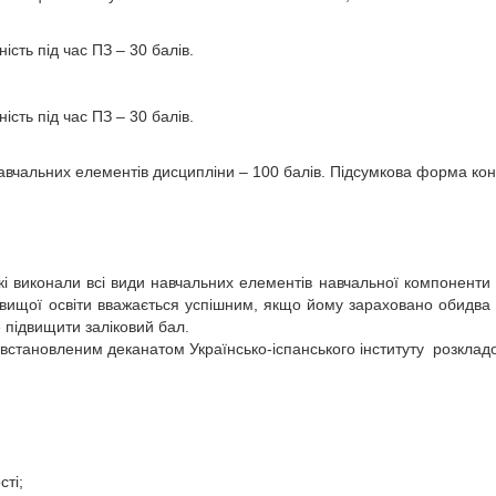
ість під час ПЗ – 30 балів.
ість під час ПЗ – 30 балів.
вчальних елементів дисципліни – 100 балів. Підсумкова форма кон
які виконали всі види навчальних елементів навчальної компоненти 
вищої освіти вважається успішним, якщо йому зараховано обидва с
 підвищити заліковий бал.
 встановленим деканатом Українсько-іспанського інституту розклад
ті;