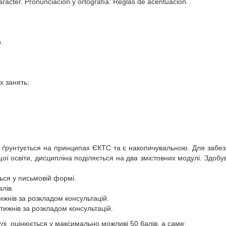
arácter. Pronunciación y ortografía: Reglas de acentuación.
.
х занять:
 ґрунтується на принципах ЄКТС та є накопичувальною. Для забез
ої освіти, дисципліна поділяється на два змістовних модулі. Здоб
ься у письмовій формі.
лів.
жнів за розкладом консультацій.
ижнів за розкладом консультацій.
і оцінюється у максимально можливі 50 балів, а саме: