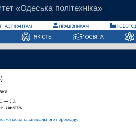
тет «Одеська політехніка»
 І АСПІРАНТАМ
ПРАЦІВНИКАМ
РОБОТО
А
ЯКІСТЬ
ОСВІТА
)
вки
С — 3.0.
чні заняття.
ської мови та спеціального перекладу
.