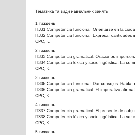
Тематика та види навчальних занять
1 тиждень
ПЗ31 Competencia funcional. Orientarse en la ciuda
ПЗ32 Competencia funcional. Expresar cantidades i
СРС, К.
2 тиждень
ПЗ33 Competencia gramatical. Oraciones impersonale
ПЗ34 Competencia léxica y sociolingüística. La comida
СРС, К.
3 тиждень
ПЗ35 Competencia funcional. Dar consejos. Hablar
ПЗ36 Competencia gramatical. El imperativo afirmati
СРС, К.
4 тиждень
ПЗ37 Competencia gramatical. El presente de subju
ПЗ38 Competencia léxica y sociolingüística. La salu
СРС, К.
5 тиждень