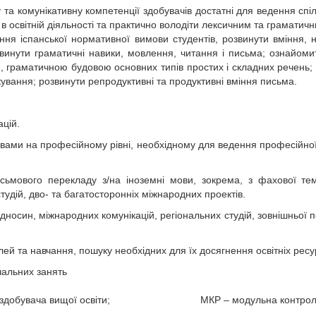
а комунікативну компетенції здобувачів достатні для ведення спіл
 в освітній діяльності та практично володіти лексичним та граматич
ння іспанської нормативної вимови студентів, розвинути вміння, 
звинути граматичні навики, мовлення, читання і письма; ознайом
, граматичною будовою основних типів простих і складних речень;
кування; розвинути репродуктивні та продуктивні вміння письма.
ацій.
ами на професійному рівні, необхідному для ведення професійної д
ьмового перекладу з/на іноземні мови, зокрема, з фахової тем
студій, дво- та багатосторонніх міжнародних проектів.
носин, міжнародних комунікацій, регіональних студій, зовнішньої п
лей та навчання, пошуку необхідних для їх досягнення освітніх ресур
чальних занять
обота здобувача вищої освіти; МКР – модульна контрольна 