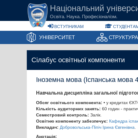
Перейти до основного вмісту
Національний універси
Освіта. Наука. Професіоналізм.
ВСТУПНИКАМ
СТУДЕНТАМ
УНІВЕРСИТЕТ
СТРУКТУР
Сілабус освітньої компоненти
Іноземна мова (Іспанська мова 4
Навчальна дисципліна загальної підгото
Обсяг освітнього компонента:
• у кредитах ЄКТ
Кількість аудиторних занять:
60 годин - практи
Семестровий контроль:
Залік.
Освітню компоненту забезпечує:
Кафедра іспан
Викладач:
Добровольська-Піпіч Ірина Євгенівна
.
Анотація: