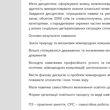
Мета дисципліни: сформувати мовну, мовленнєву т
здатність використовувати знання іспанської мови
Завдання дисципліни: опрацювати навики та умі
запас обсягом 2000 слів та словосполучень; ро
категоріями, з парадигмами окремих частин мови
у різних соціально-детермінованих ситуаціях спіл
Основні результати навчання
Знати природу та механізми міжнародних комунік
Вільно спілкуватися державною та іноземними мов
документів.
Володіти навичками професійного усного та пис
політики, міжнародних комунікацій, регіональних 
Вести фахову дискусію із проблем міжнародних від
поважати опонентів і їхню точки зору.
Мати навички самостійного визначення освітніх ці
Форми організації освітнього процесу та види нав
ПЗ – практичні заняття; СРС – самостійна р