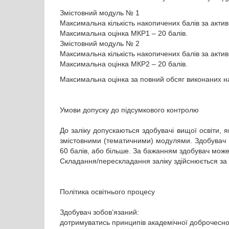
Змістовний модуль № 1
Максимальна кількість накопичених балів за активн
Максимальна оцінка МКР1 – 20 балів.
Змістовний модуль № 2
Максимальна кількість накопичених балів за активн
Максимальна оцінка МКР2 – 20 балів.
Максимальна оцінка за повний обсяг виконаних на
Умови допуску до підсумкового контролю
До заліку допускаються здобувачі вищої освіти, 
змістовними (тематичними) модулями. Здобувач 
60 балів, або більше. За бажанням здобувач може
Складання/перескладання заліку здійснюється за
Політика освітнього процесу
Здобувач зобов’язаний:
дотримуватись принципів академічної доброчеснос