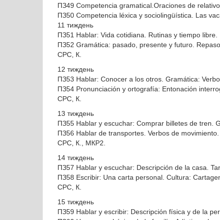
ПЗ49 Competencia gramatical.Oraciones de relativo V
ПЗ50 Competencia léxica y sociolingüística. Las va
11 тиждень
ПЗ51 Hablar: Vida cotidiana. Rutinas y tiempo libre. 
ПЗ52 Gramática: pasado, presente y futuro. Repaso de
СРС, К.
12 тиждень
ПЗ53 Hablar: Conocer a los otros. Gramática: Verbos 
ПЗ54 Pronunciación y ortografía: Entonación interrog
СРС, К.
13 тиждень
ПЗ55 Hablar y escuchar: Comprar billetes de tren. 
ПЗ56 Hablar de transportes. Verbos de movimiento. 
СРС, К., МКР2.
14 тиждень
ПЗ57 Hablar y escuchar: Descripción de la casa. Tar
ПЗ58 Escribir: Una carta personal. Cultura: Cartage
СРС, К.
15 тиждень
ПЗ59 Hablar y escribir: Descripción física y de la pe