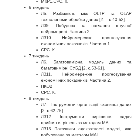
МКР1.СРС. К.
6 тиждень
Л5. Розбіжність між OLTP та OLAP
технологіями обробки даних [2. с.40-52].
ЛЗ9. Побудова та навчання штучної
нейромережі. Частина 2.
ЛЗ10. Нейромережне прогнозування
економічних показників. Частина 1.
СРС. К.
7 тиждень
Л6. Багатовимірна модель даних та
багатовимірні СУБД [2. с.53-61].
ЛЗ11. Нейромережне прогнозування
економічних показників. Частина 2.
ПКО2
СРС. К.
8 тиждень
Л7. Інструменти організації сховища даних
[2. с.62-75].
ЛЗ12. Інструменти вирішення задач
прийняття рішень за методом МАІ.
ЛЗ13 Показники адекватності моделі, яка
побудована за методом МАІ.