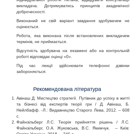
викладача. Дотримуватись принципів академічної
доброчесності.
Виконаний не свій варіант завдання здобувачем не
оцінюється.
Робота, яка виконана після встановлених викладачем
термінів, не приймається.
Відсутність здобувача на екзамені або на контрольній
роботі відповідає оцінці «0».
Під час лекції здійснювати телефонні дзвінки
забороняється.
Рекомендована література
Авінаш Д. Мистецтво стратегії. Путівник до успіху в житті
та бізнесі від експертів теорії гри / Д. Авінаш, Б.
Нейлбафф. -Л.: Видавництво Старого Лева, 2012. – 608
с.
Файнзільберг Л.С. Теорія прийняття рішень / Л.С.
Файнзільберг, Ο.Α. Жукοвська, Β.С. Якимчук. – Київ: