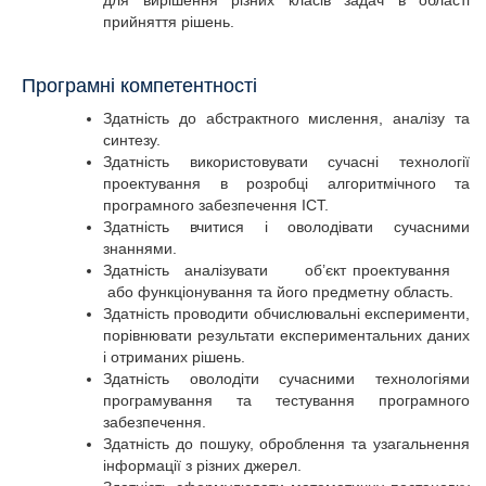
для вирішення різних класів задач в області
прийняття рішень.
Програмні компетентності
Здатність до абстрактного мислення, аналізу та
синтезу.
Здатність використовувати сучасні технології
проектування в розробці алгоритмічного та
програмного забезпечення ІСТ.
Здатність вчитися і оволодівати сучасними
знаннями.
Здатність аналізувати об’єкт проектування
або функціонування та його предметну область.
Здатність проводити обчислювальні експерименти,
порівнювати результати експериментальних даних
і отриманих рішень.
Здатність оволодіти сучасними технологіями
програмування та тестування програмного
забезпечення.
Здатність до пошуку, оброблення та узагальнення
інформації з різних джерел.