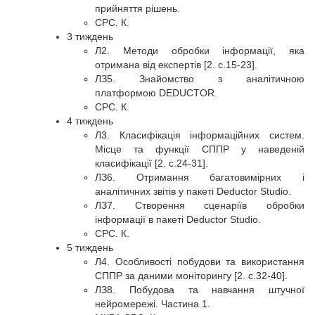
прийняття рішень.
СРС. К.
3 тиждень
Л2. Методи обробки інформації, яка
отримана від експертів [2. с.15-23].
ЛЗ5. Знайомство з аналітичною
платформою DEDUCTOR.
СРС. К.
4 тиждень
Л3. Класифікація інформаційних систем.
Місце та функції СППР у наведеній
класифікації [2. с.24-31].
ЛЗ6. Отримання багатовимірних і
аналітичних звітів у пакеті Deductor Studio.
ЛЗ7. Створення сценаріїв обробки
інформації в пакеті Deductor Studio.
СРС. К.
5 тиждень
Л4. Особливості побудови та використання
СППР за даними моніторингу [2. с.32-40].
ЛЗ8. Побудова та навчання штучної
нейромережі. Частина 1.