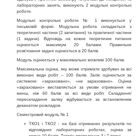
лабораторних занять, виконують 2 модульні контрольні
роботи.
Модульні контрольні роботи № 1 виконується у
письмовій формі. Модульна робота складається з
теоретичної частини (2 запитання) та практичної частини
(1 задача). Відповідь на кожне теоретичне питання
оцінюється максимум 20 балами. Правильне
розв’язання задачі оцінюється в 20 балів.
Модуль оцінюється у максимально можливі 100 балів.
Максимальна оцінка, яку може отримати здобувач за всі
виконані види робіт – 100 балів. Залік оцінюється за
системою: «зараховано», «не зараховано». Оцінка
«зараховано» виставляється за умови отримання не
менш, ніж 60 балів за всі види робіт. Складання/
перескладання заліку відбувається за встановленим
деканатом розкладом.
Семестровий модуль № 1
ТКО1 і ТКО2 - на базі отриманих результатів по
відповідних лабораторних роботах, оцінка за
кожне 10 балів. Термін проведення 3 і 7 тижні.