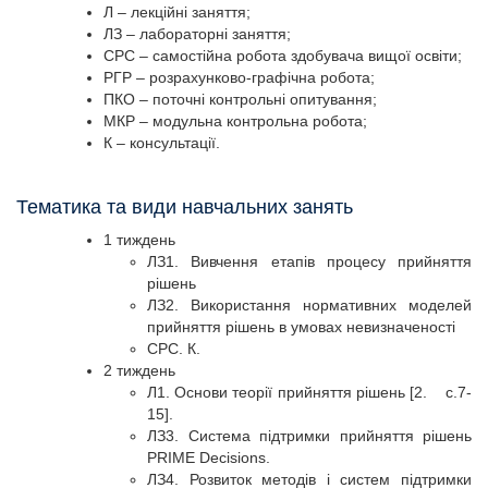
Л – лекційні заняття;
ЛЗ – лабораторні заняття;
СРС – самостійна робота здобувача вищої освіти;
РГР – розрахунково-графічна робота;
ПКО – поточні контрольні опитування;
МКР – модульна контрольна робота;
К – консультації.
Тематика та види навчальних занять
1 тиждень
ЛЗ1. Вивчення етапів процесу прийняття
рішень
ЛЗ2. Використання нормативних моделей
прийняття рішень в умовах невизначеності
СРС. К.
2 тиждень
Л1. Основи теорії прийняття рішень [2. с.7-
15].
ЛЗ3. Система підтримки прийняття рішень
PRIME Decisions.
ЛЗ4. Розвиток методів і систем підтримки