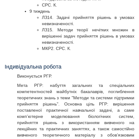
СРС. К.
9 тиждень
ЛЗ14. Задачі прийняття рішень в умовах
невизначеності.
ЛЗ15. Методи теорії нечітких множин в
вирішенні задач прийняття рішень в умовах
невизначеності.
МКР2. СРС. К.
Індивідуальна робота
Виконується РГР.
Мета РГР: набуття загальних та спеціальних
компетентностей майбутніх бакалаврів, поглиблення
теоретичних знань з теми "Методи та системи підтримки
прийняття рішень". Основна ціль РГР: вирішення
поставленої практичної навчальної задачі, а саме
комп’ютерне моделювання біологічних систем,
прийняття рішень з використанням вивченого на
лекційних та практичних заняттях, а також самостійно
вивченого теоретичного матеріалу з обов’язковим