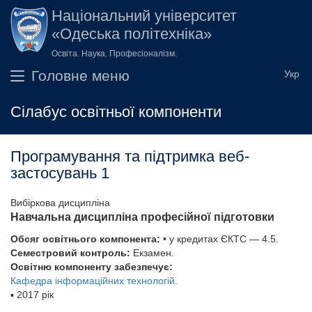
Перейти до основного вмісту
Національний університет
«Одеська політехніка»
Освіта. Наука. Професіоналізм.
Головне меню
Сілабус освітньої компоненти
Програмування та підтримка веб-
застосувань 1
Вибіркова дисципліна
Навчальна дисципліна професійної підготовки
Обсяг освітнього компонента:
• у кредитах ЄКТС — 4.5.
Семестровий контроль:
Екзамен.
Освітню компоненту забезпечує:
Кафедра інформаційних технологій
.
▪
2017 рік