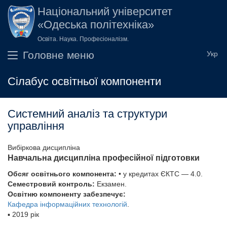
Перейти до основного вмісту
Національний університет
«Одеська політехніка»
Освіта. Наука. Професіоналізм.
Головне меню
Сілабус освітньої компоненти
Системний аналіз та структури
управління
Вибіркова дисципліна
Навчальна дисципліна професійної підготовки
Обсяг освітнього компонента:
• у кредитах ЄКТС — 4.0.
Семестровий контроль:
Екзамен.
Освітню компоненту забезпечує:
Кафедра інформаційних технологій
.
▪
2019 рік