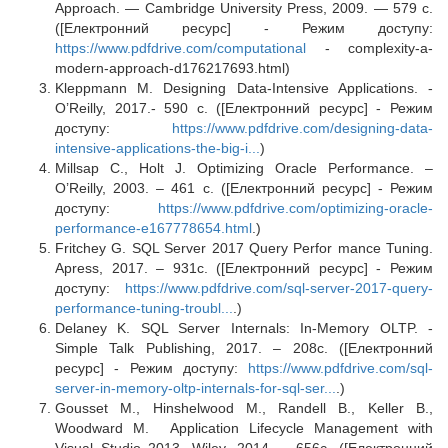
Approach. — Cambridge University Press, 2009. — 579 с.
([Електронний ресурс] - Режим доступу:
https://www.pdfdrive.com/computational
- complexity-a-
modern-approach-d176217693.html)
Kleppmann M. Designing Data-Intensive Applications. -
O’Reilly, 2017.- 590 c. ([Електронний ресурс] - Режим
доступу:
https://www.pdfdrive.com/designing-data-
intensive-applications-the-big-i...
)
Millsap C., Holt J. Optimizing Oracle Performance. –
O’Reilly, 2003. – 461 с. ([Електронний ресурс] - Режим
доступу:
https://www.pdfdrive.com/optimizing-oracle-
performance-e167778654.html
.)
Fritchey G. SQL Server 2017 Query Perfor mance Tuning.
Apress, 2017. – 931c. ([Електронний ресурс] - Режим
доступу:
https://www.pdfdrive.com/sql-server-2017-query-
performance-tuning-troubl...
.)
Delaney K. SQL Server Internals: In-Memory OLTP. -
Simple Talk Publishing, 2017. – 208c. ([Електронний
ресурс] - Режим доступу:
https://www.pdfdrive.com/sql-
server-in-memory-oltp-internals-for-sql-ser...
.)
Gousset M., Hinshelwood M., Randell B., Keller B.,
Woodward M. Application Lifecycle Management with