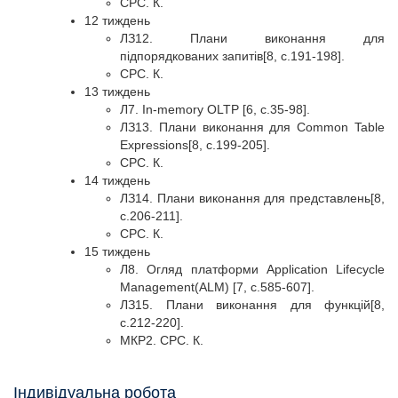
СРС. К.
12 тиждень
ЛЗ12. Плани виконання для
підпорядкованих запитів[8, с.191-198].
СРС. К.
13 тиждень
Л7. In-memory OLTP [6, с.35-98].
ЛЗ13. Плани виконання для Common Table
Expressions[8, c.199-205].
СРС. К.
14 тиждень
ЛЗ14. Плани виконання для представлень[8,
c.206-211].
СРС. К.
15 тиждень
Л8. Огляд платформи Application Lifecycle
Management(ALM) [7, с.585-607].
ЛЗ15. Плани виконання для функцій[8,
с.212-220].
МКР2. СРС. К.
Індивідуальна робота