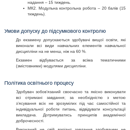
надання – 15 тиждень.
МК2. Модульна контрольна робота – 20 балів (15
тиждень).
Умови допуску до підсумкового контролю
До екзамену допускаються здобувачі вищої освіти, які
виконали всі види навчальних елементів навчальної
дисципліни на не менш, ніж на 60 %.
Екзамен відбувається за всіма тематичними
(змістовними) модулями дисципліни.
Політика освітнього процесу
Здобувач зобов’язаний своєчасно та якісно виконувати
всі отримані завдання; за необхідністю з метою
з’ясування всіх не зрозумілих під час самостійної та
індивідуальної роботи питань, відвідувати консультації
викладача. Дотримуватись принципів академічної
доброчесності.
Виконаний не свій варіант завдання здобувачем не