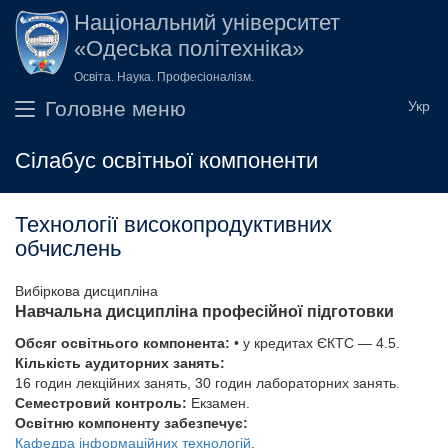
Перейти до основного вмісту
Національний університет
«Одеська політехніка»
Освіта. Наука. Професіоналізм.
Головне меню
Сілабус освітньої компоненти
Технології високопродуктивних
обчислень
Вибіркова дисципліна
Навчальна дисципліна професійної підготовки
Обсяг освітнього компонента:
• у кредитах ЄКТС — 4.5.
Кількість аудиторних занять:
16 годин лекційних занять, 30 годин лабораторних занять.
Семестровий контроль:
Екзамен.
Освітню компоненту забезпечує:
Кафедра інформаційних технологій
.