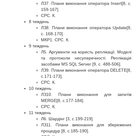
ЛЗ7. Плани виконання оператора Insert[8, с.
159-167].
СРС. К.
8 тиждень
ЛЗ8. Плани виконання оператора Update[8,
с. 168-170].
МКР1. СРС. К.
9 тиждень
Л5. Аргументи на користь реплікації. Моделі
та протоколи несуперечності. Реплікація
засобами MS SQL Server [9, c. 488-506].
ЛЗ9. Плани виконання оператора DELETE[8,
с.171-173].
СРС. К.
10 тиждень
ЛЗ10. Плани виконання для запитів
MERGE[8, с.177-184].
СРС. К.
11 тиждень
Л6. Шардінг [3, с.199-219].
ЛЗ11. Плани виконання для збережених
процедур [8, с.185-190].