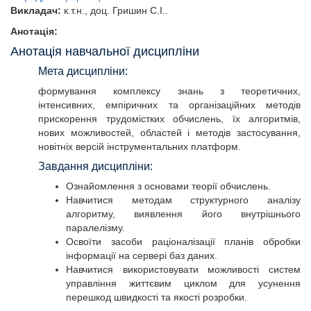
Викладач:
к.т.н., доц. Гришин С.І..
Анотація:
Анотація навчальної дисципліни
Мета дисципліни:
формування комплексу знань з теоретичних,
інтенсивних, емпіричних та організаційних методів
прискорення трудомістких обчислень, їх алгоритмів,
нових можливостей, областей і методів застосування,
новітніх версій інструментальних платформ.
Завдання дисципліни:
Ознайомлення з основами теорії обчислень.
Навчитися методам структурного аналізу
алгоритму, виявлення його внутрішнього
паралелізму.
Освоїти засоби раціоналізації планів обробки
інформації на сервері баз даних.
Навчитися використовувати можливості систем
управління життєвим циклом для усунення
перешкод швидкості та якості розробки.