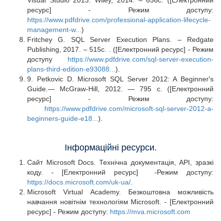
Visual Studio 2013. Wiley, 2014. – 656c. ([Електронний
ресурс] - Режим доступу:
https://www.pdfdrive.com/professional-application-lifecycle-
management-w...
)
Fritchey G. SQL Server Execution Plans. – Redgate
Publishing, 2017. – 515с. . ([Електронний ресурс] - Режим
доступу
https://www.pdfdrive.com/sql-server-execution-
plans-third-edition-e93088...
).
9. Petkovic D. Microsoft SQL Server 2012: A Beginner's
Guide.— McGraw-Hill, 2012. — 795 с. ([Електронний
ресурс] - Режим доступу:
https://www.pdfdrive.com/microsoft-sql-server-2012-a-
beginners-guide-e18...
).
Інформаційні ресурси.
Сайт Microsoft Docs. Технічна документація, API, зразкі
коду. - [Електронний ресурс] -Режим доступу:
https://docs.microsoft.com/uk-ua/
.
Microsoft Virtual Academy. Безкоштовна можливість
навчання новітнім технологіям Microsoft. - [Електронний
ресурс] - Режим доступу:
https://mva.microsoft.com