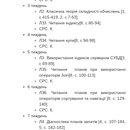
3 тиждень
Л2. Класична теорія складності обчислень [1,
с.415-419, 2, с.7-63].
ЛЗ3. Читання індексу[8, с.80-94].
СРС. К.
4 тиждень
ЛЗ4. Читання купи[8, с.94-98].
СРС. К.
5 тиждень
Л3. Використання індексів сервером СУБД[3,
с.69-89].
ЛЗ5. Читання планів при використанні
операторів Join[8, с. 100-113].
СРС. К.
6 тиждень
ЛЗ6. Читання планів при використанні
операторів сортування та навігації [8, с. 129-
140].
СРС. К.
7 тиждень
Л4. Діагностика планів запитів [4, с. 107-184,
5, c. 142-182].