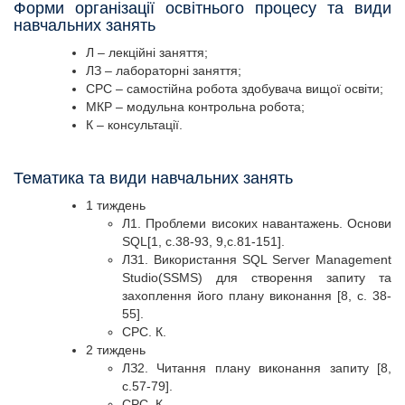
Форми організації освітнього процесу та види
навчальних занять
Л – лекційні заняття;
ЛЗ – лабораторні заняття;
СРС – самостійна робота здобувача вищої освіти;
МКР – модульна контрольна робота;
К – консультації.
Тематика та види навчальних занять
1 тиждень
Л1. Проблеми високих навантажень. Основи
SQL[1, c.38-93, 9,c.81-151].
ЛЗ1. Використання SQL Server Management
Studio(SSMS) для створення запиту та
захоплення його плану виконання [8, c. 38-
55].
СРС. К.
2 тиждень
ЛЗ2. Читання плану виконання запиту [8,
с.57-79].
СРС. К.