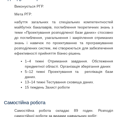
Виконується РГР.
Мета РГР:
набуття загальних та спеціальних компетентностей
майбутніх бакалаврів, поглиблення теоретичних знань з
теми «Проектування розподіленої бази даних» стосовно
до поглиблення, узагальнення і закріплення отриманих
знань і навичок по проектуванню та програмуванню
розподілених систем, які створюються для забезпечення
ефективності прийняття бізнес-рішень
1–4 тижні Отримання завдання. Обстеження
предметної області. Організація зберігання даних
5–12 тижні Проектування та реплікація бази
даних.
13–14 тижні Тестування сховища даних.
15 тиждень Захист роботи
Самостійна робота
Самостійна робота складає 89 годин. Розподіл
самостійної роботи за видами навчальних робіт: