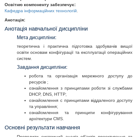
Освітню компоненту забезпечує:
Кафедра інформаційних технологій
.
Анотація:
Анотація навчальної дисципліни
Мета дисципліни:
теоретична і практична підготовка здобувачів вищої
освіти основам конфігурації та експлуатації операційних
систем.
Завдання дисципліни:
робота та організація мережного доступу до
ресурсів ;
ознайомлення з принципами роботи зі службами
DHCP, DNS, HTTP;
ознайомлення с принципами віддаленого доступу
та управління;
ознайомлення та принципи конфігурування
архітектури CMS.
Основні результати навчання
Проводити системний аналіз об’єктів проектування та