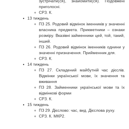
зустрічати(ся), знайомити(ся). Подовжені
приголосні.
СРЗ. К.
13 тиждень
ПЗ 25. Родовий відмінок іменників у значенні
власника предмета. Прикметники – ознаки
розміру. Вказівні займенники цей, той, такий,
інший.
ПЗ 26. Родовий відмінок іменників однини у
значенні призначення. Прийменник для.
СРЗ. К.
14 тиждень
ПЗ 27. Складений майбутній час дієслів.
Відмінки української мови, їх значення та
вживання
ПЗ 28. Займенники української мови та їх
відмінкові форми
СРЗ. К.
15 тиждень
ПЗ 29. Дієслово: час, вид. Дієслова руху.
СРЗ. К. МКР2.