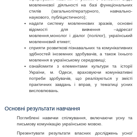
мовленнєвої діяльності на базі функціональних
стилів (загальнолітературного, навчально-
наукового, публіцистичного);
надати систему мовленнєвих зразків, основні
відомості для вивчення –адресат
мовлення,монолог і діалог (полілог), український
мовленнєвий етикет;
сприяти розвиткові пізнавальних та комунікативних
здібностей іноземних здобувачів, а також їхнього
мовлення в українському середовищі;
ознайомити з елементами культури та історії
України, м. Одеси, враховуючи комунікативні
потреби здобувачів, що реалізуються у змісті
практичних завдань і вправ, у тематиці усних
висловлювань.
Основні результати навчання
Поглиблені навички спілкування, включаючи усну та
письмову комунікацію українською мовою.
Презентувати результати власних досліджень усно/