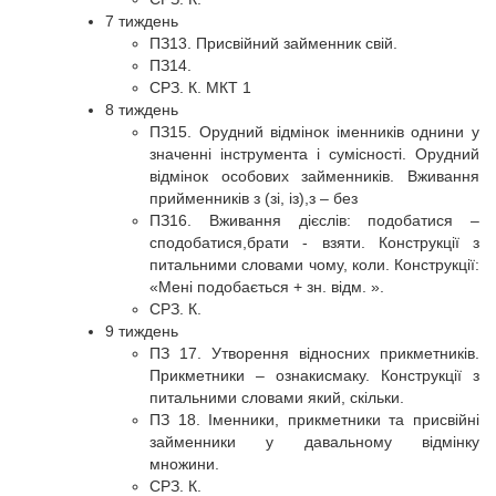
7 тиждень
ПЗ13. Присвійний займенник свій.
ПЗ14.
СРЗ. К. МКТ 1
8 тиждень
ПЗ15. Орудний відмінок іменників однини у
значенні інструмента і сумісності. Орудний
відмінок особових займенників. Вживання
прийменників з (зі, із),з – без
ПЗ16. Вживання дієслів: подобатися –
сподобатися,брати - взяти. Конструкції з
питальними словами чому, коли. Конструкції:
«Мені подобається + зн. відм. ».
СРЗ. К.
9 тиждень
ПЗ 17. Утворення відносних прикметників.
Прикметники – ознакисмаку. Конструкції з
питальними словами який, скільки.
ПЗ 18. Іменники, прикметники та присвійні
займенники у давальному відмінку
множини.
СРЗ. К.