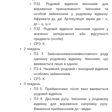
ПЗ1. Родовий відмінок іменників для
вираження приналежності. Іменники та
особові займенники у родовому відмінку.
Африкати дз, дж. Артикуляція звуків ̀дж – ч,
дз – ц, ц-ч.
ПЗ2. Родовий відмінок іменників однини у
значенні заперечення або відсутності
предмета (особи).
СРЗ. К.
2 тиждень
ПЗ 3. Закінченняіменниківчоловічого роду
одниниу родовому відмінку. Іменники, що
вживаються лише в однині.
ПЗ 4. Називний, родовий і знахідний відмінки
особових займенників.
СРЗ. К.
3 тиждень
ПЗ 5. Прийменники, після яких вживається
родовий відмінок.
ПЗ 6. Дієслова руху. Іменники у родовому
відмінку для вираження напрямку руху.
Вживання прийменників до і звідки.