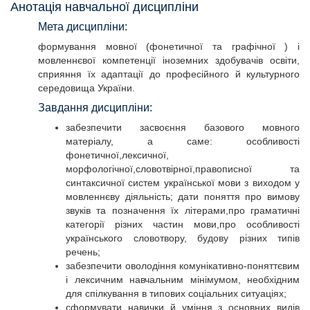
Анотація навчальної дисципліни
Мета дисципліни:
формування мовної (фонетичної та графічної ) і
мовленнєвої компетенції іноземних здобувачів освіти,
сприяння їх адаптації до професійного й культурного
середовища України.
Завдання дисципліни:
забезпечити засвоєння базового мовного
матеріалу, а саме: особливості
фонетичної,лексичної,
морфологічної,словотвірної,правописної та
синтаксичної систем української мови з виходом у
мовленнєву діяльність; дати поняття про вимову
звуків та позначення їх літерами,про граматичні
категорії різних частин мови,про особливості
українського словотвору, будову різних типів
речень;
забезпечити оволодіння комунікативно-поняттєвим
і лексичним навчальним мінімумом, необхідним
для спілкування в типових соціальних ситуаціях;
сформувати навички й уміння з основних видів