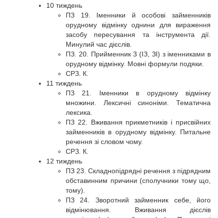
10 тиждень
ПЗ 19. Іменники й особові займенників
орудному відмінку однини для вираження
засобу пересування та інструмента дії.
Минулий час дієслів.
ПЗ. 20. Прийменник З (ІЗ, ЗІ) з іменниками в
орудному відмінку. Мовні формули подяки.
СРЗ. К.
11 тиждень
ПЗ 21. Іменники в орудному відмінку
множини. Лексичні синоніми. Тематична
лексика.
ПЗ 22. Вживання прикметників і присвійних
займенників в орудному відмінку. Питальне
речення зі словом чому.
СРЗ. К.
12 тиждень
ПЗ 23. Складнопідрядні речення з підрядним
обставинним причини (сполучники тому що,
тому).
ПЗ 24. Зворотний займенник себе, його
відмінювання. Вживання дієслів