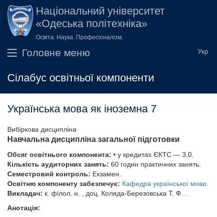
Перейти до основного вмісту
Національний університет
«Одеська політехніка»
Освіта. Наука. Професіоналізм.
Головне меню
Сілабус освітньої компоненти
Українська мова як іноземна 7
Вибіркова дисципліна
Навчальна дисципліна загальної підготовки
Обсяг освітнього компонента:
• у кредитах ЄКТС — 3.0.
Кількість аудиторних занять:
60 годин практичних занять.
Семестровий контроль:
Екзамен.
Освітню компоненту забезпечує:
Кафедра української мови
.
Викладач:
к. філол. н. , доц. Коляда-Березовська Т. Ф. .
Анотація: