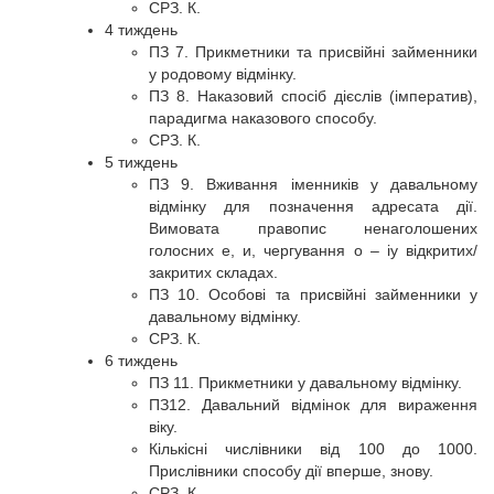
СРЗ. К.
4 тиждень
ПЗ 7. Прикметники та присвійні займенники
у родовому відмінку.
ПЗ 8. Наказовий спосіб дієслів (імператив),
парадигма наказового способу.
СРЗ. К.
5 тиждень
ПЗ 9. Вживання іменників у давальному
відмінку для позначення адресата дії.
Вимовата правопис ненаголошених
голосних е, и, чергування о – іу відкритих/
закритих складах.
ПЗ 10. Особові та присвійні займенники у
давальному відмінку.
СРЗ. К.
6 тиждень
ПЗ 11. Прикметники у давальному відмінку.
ПЗ12. Давальний відмінок для вираження
віку.
Кількісні числівники від 100 до 1000.
Прислівники способу дії вперше, знову.
СРЗ. К.