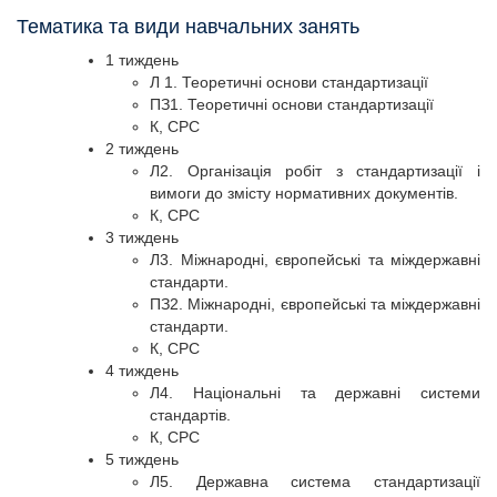
Тематика та види навчальних занять
1 тиждень
Л 1. Теоретичні основи стандартизації
ПЗ1. Теоретичні основи стандартизації
К, СРС
2 тиждень
Л2. Організація робіт з стандартизації і
вимоги до змісту нормативних документів.
К, СРС
3 тиждень
Л3. Міжнародні, європейські та міждержавні
стандарти.
ПЗ2. Міжнародні, європейські та міждержавні
стандарти.
К, СРС
4 тиждень
Л4. Національні та державні системи
стандартів.
К, СРС
5 тиждень
Л5. Державна система стандартизації