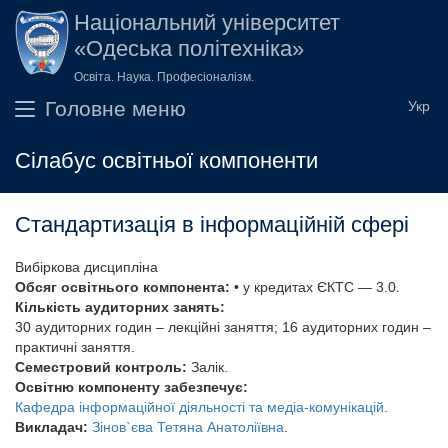
Перейти до основного вмісту
Національний університет
«Одеська політехніка»
Освіта. Наука. Професіоналізм.
Головне меню
Сілабус освітньої компоненти
Стандартизація в інформаційній сфері
Вибіркова дисципліна
Обсяг освітнього компонента:
• у кредитах ЄКТС — 3.0.
Кількість аудиторних занять:
30 аудиторних годин – лекційні заняття; 16 аудиторних годин –
практичні заняття.
Семестровий контроль:
Залік.
Освітню компоненту забезпечує:
Кафедра інформаційної діяльності та медіа-комунікацій
.
Викладач:
Зінов`єва Тетяна Анатоліївна
.