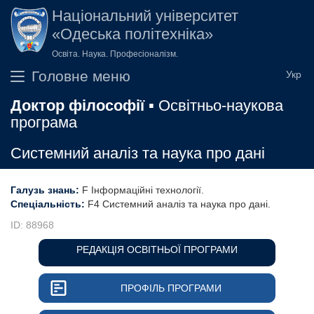
Перейти до основного вмісту
Національний університет
«Одеська політехніка»
Освіта. Наука. Професіоналізм.
Головне меню
Доктор філософії
▪ Освітньо-наукова
програма
Cистемний аналіз та наука про дані
Галузь знань:
F Інформаційні технології
Спеціальність:
F4 Системний аналіз та наука про дані
ID: 88968
РЕДАКЦІЯ ОСВІТНЬОЇ ПРОГРАМИ
ПРОФІЛЬ ПРОГРАМИ