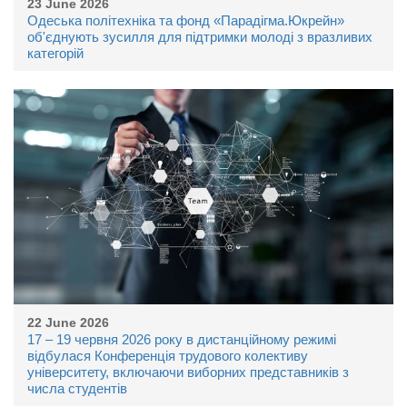
23 June 2026
Одеська політехніка та фонд «Парадігма.Юкрейн»
об'єднують зусилля для підтримки молоді з вразливих
категорій
22 June 2026
17 – 19 червня 2026 року в дистанційному режимі
відбулася Конференція трудового колективу
університету, включаючи виборних представників з
числа студентів