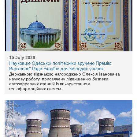
15 July 2026
Науковцю Одеської політехніки вручено Премію
Верховної Ради України для молодих учених
Державною відзнакою нагороджено Олексія Іванова за
наукову роботу, присвячену підвищенню безпеки
автозаправних станцій із використанням
геоінформаційних систем.