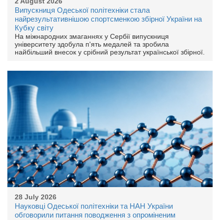
2 August 2026
Випускниця Одеської політехніки стала
найрезультативнішою спортсменкою збірної України на
Кубку світу
На міжнародних змаганнях у Сербії випускниця
університету здобула п'ять медалей та зробила
найбільший внесок у срібний результат української збірної.
28 July 2026
Науковці Одеської політехніки та НАН України
обговорили питання поводження з опроміненим