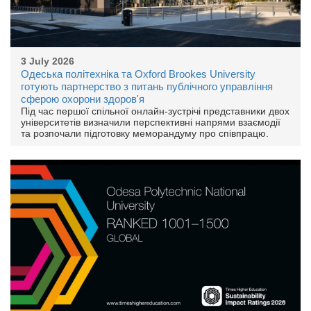
3 July 2026
Одеська політехніка та Oxford Brookes University
готують партнерство з питань публічного управління
сферою охорони здоров'я
Під час першої спільної онлайн-зустрічі представники двох
університетів визначили перспективні напрями взаємодії
та розпочали підготовку меморандуму про співпрацю.