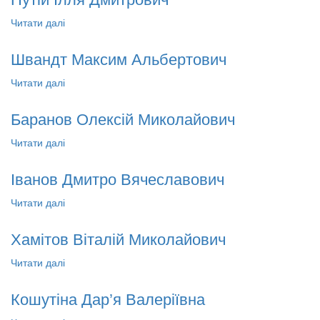
Читати далі
про Путій Ілля Дмитрович
Швандт Максим Альбертович
Читати далі
про Швандт Максим Альбертович
Баранов Олексій Миколайович
Читати далі
про Баранов Олексій Миколайович
Іванов Дмитро Вячеславович
Читати далі
про Іванов Дмитро Вячеславович
Хамітов Віталій Миколайович
Читати далі
про Хамітов Віталій Миколайович
Кошутіна Дар’я Валеріївна