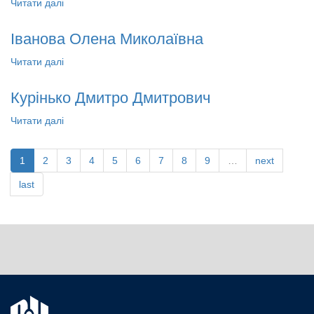
Читати далі
про Кошутіна Дар’я Валеріївна
Іванова Олена Миколаївна
Читати далі
про Іванова Олена Миколаївна
Курінько Дмитро Дмитрович
Читати далі
про Курінько Дмитро Дмитрович
1
2
3
4
5
6
7
8
9
…
next
last