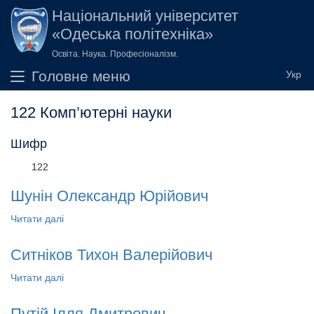
Перейти до основного вмісту
Національний університет
«Одеська політехніка»
Освіта. Наука. Професіоналізм.
Головне меню
122 Комп’ютерні науки
Шифр
122
Шунін Олександр Юрійович
Читати далі
про Шунін Олександр Юрійович
Ситніков Тихон Валерійович
Читати далі
про Ситніков Тихон Валерійович
Путій Ілля Дмитрович