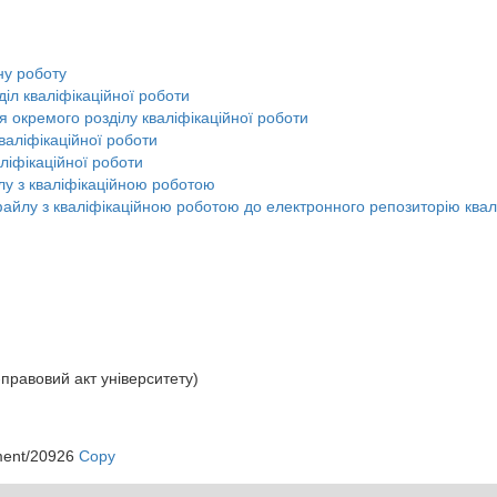
ну роботу
л кваліфікаційної роботи
 окремого розділу кваліфікаційної роботи
валіфікаційної роботи
іфікаційної роботи
у з кваліфікаційною роботою
йлу з кваліфікаційною роботою до електронного репозиторію квалі
правовий акт університету)
ment/20926
Copy