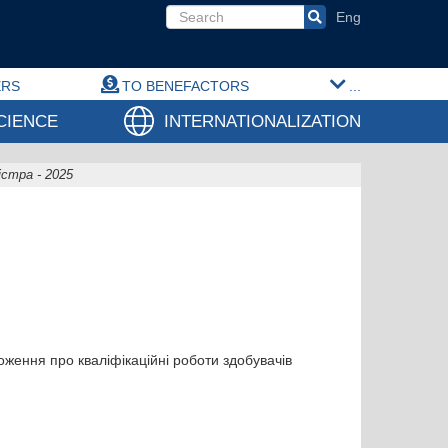
Search form
ERS
TO BENEFACTORS
...
CIENCE
INTERNATIONALIZATION
істра - 2025
ження про кваліфікаційні роботи здобувачів