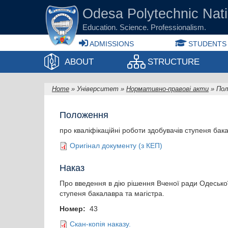
Skip to main content
Odesа Polytechnic Nati
Education. Science. Professionalism.
ADMISSIONS
STUDENTS
ABOUT
STRUCTURE
Home
»
Університет
»
Нормативно-правові акти
»
Пол
You are here
Положення
про кваліфікаційні роботи здобувачів ступеня бака
Оригінал документу (з КЕП)
Наказ
Про введення в дію рішення Вченої ради Одеської
ступеня бакалавра та магістра.
Номер:
43
Скан-копія наказу.