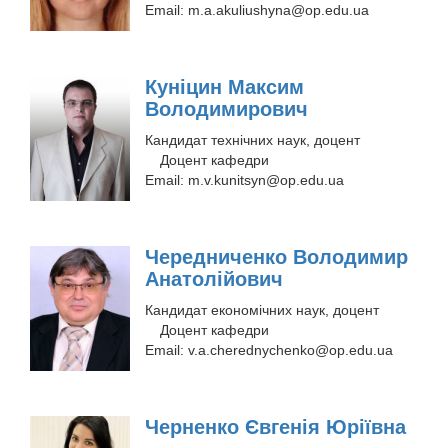
Email:
m.a.akuliushyna@op.edu.ua
Куніцин Максим
Володимирович
Кандидат технічних наук, доцент
Доцент кафедри
Email:
m.v.kunitsyn@op.edu.ua
Чередниченко Володимир
Анатолійович
Кандидат економічних наук, доцент
Доцент кафедри
Email:
v.a.cherednychenko@op.edu.ua
Черненко Євгенія Юріївна