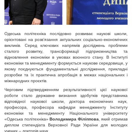
Одеська політехніка послідовно розвиває наукові школи,
орієнтовані на розв’язання актуальних соціально-економічних
викликів. Серед ключових напрямів досліджень проблеми
сталого розвитку, трансформації підприємництва та
відновлення економіки в умовах воєнного стану. В Інституті
економіки та менеджменту формується наукове середовище, у
якому поєднуються фундаментальні дослідження, прикладні
розробки та їх практична апробація в межах національних і
міжнародних проєктів.
Черговим підтвердженням результативності цієї наукової
роботи стало державне визнання здобутків представника
відповідної наукової школи, доктора економічних наук,
професора, професора кафедри менеджменту Інституту
економіки та менеджменту Національного університету
«Одеська політехніка»
Володимира Філіппова
, який отримав
диплом стипендіата Верховної Ради України для молодих
учених – докторів наук.