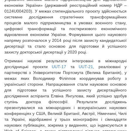
економіки України» (державний реєстраційний номер НДР –
0124U004203). У межах стипендіального проєкту здійснюється
системне дослідження стратегічних трансформаційних
процесів малого підприємництва в умовах воєнного стану,
цифрової трансформації та посткризового економічного
відновлення економіки України. Формування цього наукового
напряму розпочалося у 2014 році після захисту кандидатської
дисертації та стало основою для підготовки й успішного
захисту докторської дисертації у 2020 році.
Отримані наукові результати інтегровані в міжнародні
дослідницькі проєкти
UUT-17
та
UUT-21
, реалізовані у
партнерстві з Університетом Портсмута (Велика Британія), у
межах яких Володимир Філіппов координував роботу з
української сторони. Напрацювання стали науковою основою
для підготовки та успішного захисту дисертаційного
дослідження аспіранта Елвіна Янгулова, який успішно здобув
ступінь доктора філософії. Результати досліджень
презентувалися на міжнародних і всеукраїнських наукових
конференціях у США, Великій Британії, Австрії, Німеччині, Чилі
та Україні, відображені у трьох монографіях і сімнадцяти
наукових публікаціях, зокрема у виданнях, що індексуються в