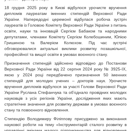
18 грудня 2025 року в Києві відбулося урочисте вручення
дипломів лауреатам іменних стипендій Верховної Ради
України. Напередодні церемонії відбулася робоча зустріч
лауреатів із Головою Комітету Верховної Ради України з питань
освіти, науки та інновацій Сергієм Бабаком та народними
депутатами, членами Комітету Сергієм Колебошиним, Юлією
Гришиною та Валерієм Колюхом. Під час зустрічі
обговорювалися актуальні виклики розвитку позашкільної,
професійної та вищої освіти в умовах воєнного стану.
Призначення стипендій здійснено відповідно до Постанови
Верховної Ради України від 22 серпня 2024 року № 3925-IX,
якою у 2024 році передбачено призначення 50 іменних
стипендій для молодих учених – докторів наук. Урочисте
вручення дипломів відбулося за участі Голови Верховної Ради
України Руслана Стефанчука та об’єднало провідних молодих
науковців з усіх регіонів України, дослідження яких мають
стратегічне значення для розвитку держави в умовах воєнного
стану та повоєнного відновлення.
Стипендію Володимиру Філіппову присуджено за виконання
наукової роботи на тему «Інструментарій сталого розвитку в
управлінні змінами малого підприємництва для відновлення