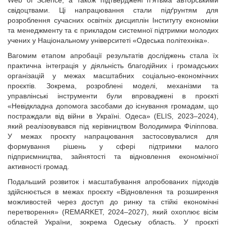
Web of Science, а також підтверджені п’ятьма авторськими
свідоцтвами. Ці напрацювання стали підґрунтям для
розроблення сучасних освітніх дисциплін Інституту економіки
та менеджменту та є прикладом системної підтримки молодих
учених у Національному університеті «Одеська політехніка».
Вагомим етапом апробації результатів досліджень стала їх
практична інтеграція у діяльність благодійних і громадських
організацій у межах масштабних соціально-економічних
проєктів. Зокрема, розроблені моделі, механізми та
управлінські інструменти були впроваджені в проєкті
«Невідкладна допомога засобами до існування громадам, що
постраждали від війни в Україні. Одеса» (ELIS, 2023–2024),
який реалізовувався під керівництвом Володимира Філіппова.
У межах проєкту напрацювання застосовувалися для
формування рішень у сфері підтримки малого
підприємництва, зайнятості та відновлення економічної
активності громад.
Подальший розвиток і масштабування апробованих підходів
здійснюється в межах проєкту «Відновлення та розширення
можливостей через доступ до ринку та стійкі економічні
перетворення» (REMARKET, 2024–2027), який охоплює вісім
областей України, зокрема Одеську область. У проєкті