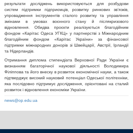
результати досліджень використовуються для розбудови
систем підтримки підприємців, розвитку ринкових зв’язків,
упровадження інструментів сталого розвитку та управління
змінами в умовах воєнного стану й післякризового
відновлення. Обидва проєкти реалізуються благодійним
фондом «Карітас Одеса УГКЦ» у партнерстві з Міжнародним
благодійним фондом «Карітас України» за фінансової
підтримки міжнародних донорів зі Швейцарії, Австрії, Ірландії
та Нідерландів.
Отримання диплома стипендіата Верховної Ради України є
визнанням багаторічної наукової діяльності Володимира
Філіппова та його внеску в розвиток економічної науки, а також
підтверджує високий науковий потенціал Одеської політехніки,
яка послідовно підтримує дослідження, орієнтовані на сталий
розвиток і відновлення економіки України.
news@op.edu.ua