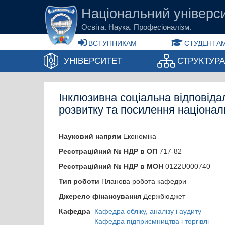
Перейти до основного вмісту
Національний універси
Освіта. Наука. Професіоналізм.
ВСТУПНИКАМ
СТУДЕНТАМ
УНІВЕРСИТЕТ
СТРУКТУР
Інклюзивна соціальна відповідал
розвитку та посилення націонал
Науковий напрям
Економіка
Реєстраційний № НДР в ОП
717-82
Реєстраційний № НДР в МОН
0122U000740
Тип роботи
Планова робота кафедри
Джерело фінансування
Держбюджет
Кафедра
Кафедра обліку, аналізу і аудиту
Кафедра підприємництва і торгівлі