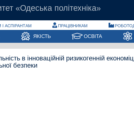
тет «Одеська політехніка»
 І АСПІРАНТАМ
ПРАЦІВНИКАМ
РОБОТО
А
ЯКІСТЬ
ОСВІТА
ьність в інноваційній ризикогенній економіц
ьної безпеки