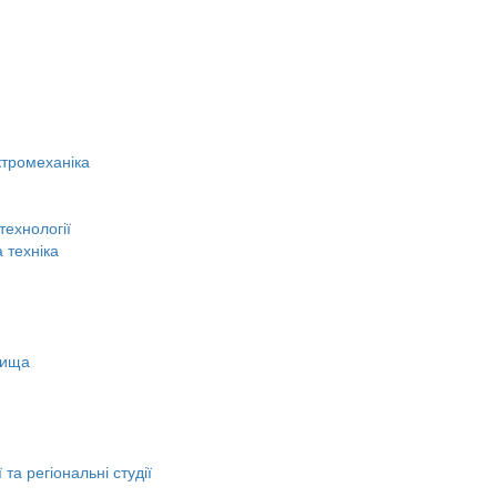
ктромеханіка
технології
 техніка
вища
 та регіональні студії