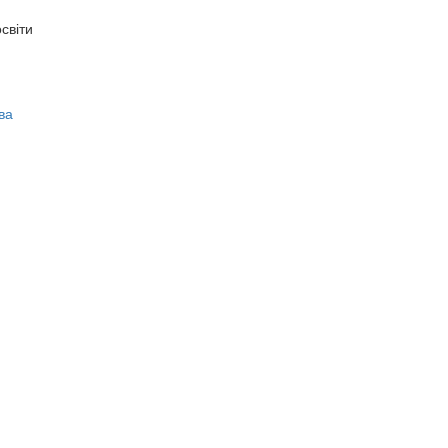
світи
ва