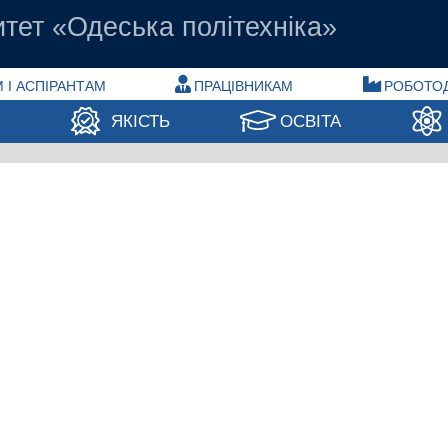
тет «Одеська політехніка»
 І АСПІРАНТАМ
ПРАЦІВНИКАМ
РОБОТО
А
ЯКІСТЬ
ОСВІТА