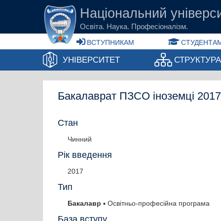
Перейти до основного вмісту
Національний універси
Освіта. Наука. Професіоналізм.
ВСТУПНИКАМ
СТУДЕНТАМ
УНІВЕРСИТЕТ
СТРУКТУР
Бакалаврат ПЗСО іноземці 2017
Стан
Чинний
Рік введення
2017
Тип
Бакалавр
▪ Освітньо-професійна програма
База вступу