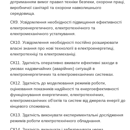
дотриманням вимог правил техніки безпеки, охорони праці,
виробничої санітарії та охорони навколишнього
середовища.
СК9. Усвідомлення необхідності підвищення ефективності
електроенергетичного, електротехнічного та
електромеханічного устаткування.
СК10. Усвідомлення необхідності постійно розширювати
власні знання про нові технології в електроенергетиці,
електротехніці та електромеханіці.
СК11. Здатність оперативно вживати ефективні заходи в
умовах надзвичайних (аварійних) ситуацій в
електроенергетичних та електромеханічних системах.
СК12. Здатність до моделювання режимів роботи,
оцінювання показників надійності та енергоефективності
функціонування енергетичних, електротехнічних,
електромеханічних об'єктів та систем від джерела енергії до
кінцевого споживача.
СК13. Здатність виконувати експериментальні дослідження
режимів роботи електротехнічного обладнання.
СК14. Здатність визначати і забезпечувати через