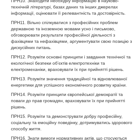
ПРН10. Знаходити необхідну інформацію в науково-
технічній літературі, базах даних та інших джерелах
інформації, оцінювати її релевантність та достовірність.
ПРН11. Вільно спілкуватися з професійних проблем
державною та іноземною мовами усно і письмово,
обговорювати результати професійної діяльності з
фахівцями та нефахівцями, аргументувати свою позицію з
дискусійних питань.
ПРН12. Розуміти основні принципи і завдання технічної та
екологічної безпеки об’єктів електротехніки та
електромеханіки, враховувати їх при прийнятті рішень.
ПРН13. Розуміти значення традиційної та відновлюваної
енергетики для успішного економічного розвитку країни.
ПРН14. Розуміти принципи європейської демократії та
поваги до прав громадян, враховувати їх при прийнятті
рішень.
ПРН15. Розуміти та демонструвати добру професійну,
соціальну та емоційну поведінку, дотримуватись здорового
способу життя.
ПРН16. Знати вимоги нормативних актів, що стосуються