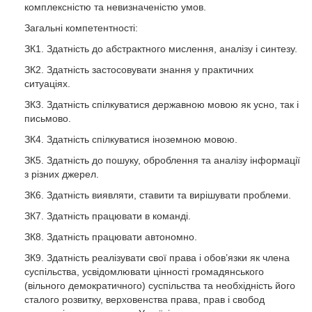
комплексністю та невизначеністю умов.
Загальні компетентності:
ЗК1. Здатність до абстрактного мислення, аналізу і синтезу.
ЗК2. Здатність застосовувати знання у практичних
ситуаціях.
ЗК3. Здатність спілкуватися державною мовою як усно, так і
письмово.
ЗК4. Здатність спілкуватися іноземною мовою.
ЗК5. Здатність до пошуку, оброблення та аналізу інформації
з різних джерел.
ЗК6. Здатність виявляти, ставити та вирішувати проблеми.
ЗК7. Здатність працювати в команді.
ЗК8. Здатність працювати автономно.
ЗК9. Здатність реалізувати свої права і обов’язки як члена
суспільства, усвідомлювати цінності громадянського
(вільного демократичного) суспільства та необхідність його
сталого розвитку, верховенства права, прав і свобод