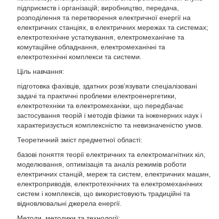
підприємств і організацій; виробництво, передача,
розподілення та перетворення електричної енергії на
електричних станціях, в електричних мережах та системах;
електротехнічне устаткування, електромеханічне та
комутаційне обладнання, електромеханічні та
електротехнічні комплекси та системи.
Ціль навчання:
підготовка фахівців, здатних розв’язувати спеціалізовані
задачі та практичні проблеми електроенергетики,
електротехніки та електромеханіки, що передбачає
застосування теорій і методів фізики та інженерних наук і
характеризується комплексністю та невизначеністю умов.
Теоретичний зміст предметної області:
базові поняття теорії електричних та електромагнітних кіл,
моделювання, оптимізація та аналіз режимів роботи
електричних станцій, мереж та систем, електричних машин,
електроприводів, електротехнічних та електромеханічних
систем і комплексів, що використовують традиційні та
відновлювальні джерела енергії.
Методи, методики та технології: