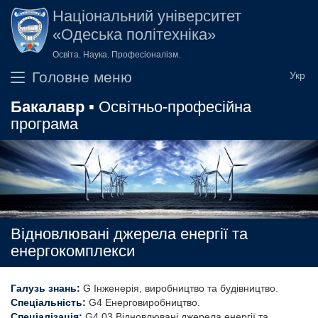
Перейти до основного вмісту
Національний університет
«Одеська політехніка»
Освіта. Наука. Професіоналізм.
Головне меню
Бакалавр
▪ Освітньо-професійна
програма
Відновлювані джерела енергії та
енергокомплекси
Галузь знань:
G Інженерія, виробництво та будівництво
Спеціальність:
G4 Енерговиробництво
Спеціалізація:
G4.03 Відновлювані джерела енергії та