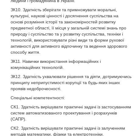
людини і громадянина в Україні.
ЗК10. Здатність зберігати та примножувати моральні,
культурні, наукові цінності і досягнення суспільства на
основі розуміння історії та закономірностей розвитку
предметної області, її місця у загальній системі знань про
природу і суспільство та у розвитку суспільства, техніки і
технологій, використовувати різні види та форми рухової
активності для активного відпочинку та ведення здорового
способу життя.
ЗК11. Навички використання інформаційних і
комунікаційних технологій.
ЗК12. Здатність ухвалювати рішення та діяти, дотримуючись
принципу неприпустимості корупції та будь-яких інших
проявів недоброчесності.
Спеціальні компетентності:
СК1. Здатність вирішувати практичні задачі із застосуванням
систем автоматизованого проектування і розрахунків
(САПР).
СК2. Здатність вирішувати практичні задачі із залученням
методів математики, фізики та електротехніки.