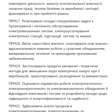
інженерної діяльності, захисту інтелектуальної власності,
охорони праці, техніки безпеки та виробничої санітарії,
враховувати їх при прийнятті рішень.
ПРН17. Розв’язувати складні спеціалізовані задачі з
проектування і технічного обслуговування
електромеханічних систем, електроустаткування
електричних станцій, підстанцій, систем та мереж.
ПРН18. Вміти самостійно вчитися, опановувати нові знання і
вдосконалювати навички роботи з сучасним обладнанням,
вимірювальною технікою та прикладним програмним
забезпеченням.
ПРН19. Застосовувати придатні емпіричні і теоретичні
методи для зменшення втрат електричної енергії при її
виробництві, транспортуванні, розподіленні та використанні.
ПРН20. Оцінювати параметри роботи електротехнічного,
електроенергетичного та електромеханічного обладнання й
відповідних комплексів і систем та розробляти заходи щодо
підвищення їх енергоефективності та надійності.
ПРН21. Здійснювати аналіз процесів в
електроенергетичному, електротехнічному та