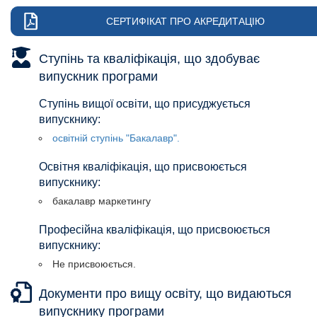
СЕРТИФІКАТ ПРО АКРЕДИТАЦІЮ
Ступінь та кваліфікація, що здобуває
випускник програми
Ступінь вищої освіти, що присуджується
випускнику:
освітній ступінь "Бакалавр".
Освітня кваліфікація, що присвоюється
випускнику:
бакалавр маркетингу
Професійна кваліфікація, що присвоюється
випускнику:
Не присвоюється.
Освітня кваліфікація, що присвоюється
Освітня кваліфікація, що присвоюється
Освітня кваліфікація, що присвоюється
Освітня кваліфікація, що присвоюється
Освітня кваліфікація, що присвоюється
Освітня кваліфікація, що присвоюється
Документи про вищу освіту, що видаються
випускнику:
випускнику:
випускнику:
випускнику:
випускнику:
випускнику:
випускнику програми