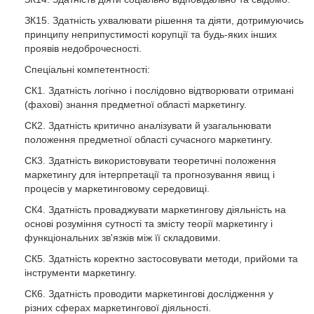
ЗК15. Здатність ухвалювати рішення та діяти, дотримуючись
принципу неприпустимості корупції та будь-яких інших
проявів недоброчесності.
Спеціальні компетентності:
СК1. Здатність логічно і послідовно відтворювати отримані
(фахові) знання предметної області маркетингу.
СК2. Здатність критично аналізувати й узагальнювати
положення предметної області сучасного маркетингу.
СК3. Здатність використовувати теоретичні положення
маркетингу для інтерпретації та прогнозування явищ і
процесів у маркетинговому середовищі.
СК4. Здатність проваджувати маркетингову діяльність на
основі розуміння сутності та змісту теорії маркетингу і
функціональних зв'язків між її складовими.
СК5. Здатність коректно застосовувати методи, прийоми та
інструменти маркетингу.
СК6. Здатність проводити маркетингові дослідження у
різних сферах маркетингової діяльності.