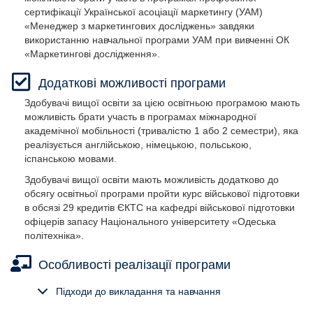
сертифікації Української асоціації маркетингу (УАМ)
«Менеджер з маркетингових досліджень» завдяки
використанню навчальної програми УАМ при вивченні ОК
«Маркетингові дослідження».
Додаткові можливості програми
Здобувачі вищої освіти за цією освітньою програмою мають
можливість брати участь в програмах міжнародної
академічної мобільності (тривалістю 1 або 2 семестри), яка
реалізується англійською, німецькою, польською,
іспанською мовами.
Здобувачі вищої освіти мають можливість додатково до
обсягу освітньої програми пройти курс військової підготовки
в обсязі 29 кредитів ЄКТС на кафедрі військової підготовки
офіцерів запасу Національного університету «Одеська
політехніка».
Особливості реалізації програми
Об'єкти вивчення та діяльності:
Об’єкт вивчення:
Об’єкт вивчення:
Об’єкт вивчення:
Об’єкт вивчення:
Об’єкт вивчення:
Підходи до викладання та навчання
маркетингова діяльність як форма взаємодії суб’єктів
маркетингова діяльність як форма взаємодії суб’єктів
маркетингова діяльність як форма взаємодії суб’єктів
маркетингова діяльність як форма взаємодії суб’єктів
маркетингова діяльність як форма взаємодії суб’єктів
маркетингова діяльність як форма взаємодії суб’єктів