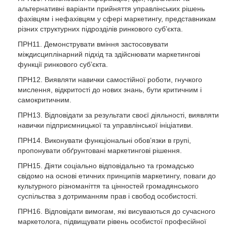
альтернативні варіанти прийняття управлінських рішень
фахівцям і нефахівцям у сфері маркетингу, представникам
різних структурних підрозділів ринкового суб’єкта.
ПРН11. Демонструвати вміння застосовувати
міждисциплінарний підхід та здійснювати маркетингові
функції ринкового суб’єкта.
ПРН12. Виявляти навички самостійної роботи, гнучкого
мислення, відкритості до нових знань, бути критичним і
самокритичним.
ПРН13. Відповідати за результати своєї діяльності, виявляти
навички підприємницької та управлінської ініціативи.
ПРН14. Виконувати функціональні обов’язки в групі,
пропонувати обґрунтовані маркетингові рішення.
ПРН15. Діяти соціально відповідально та громадсько
свідомо на основі етичних принципів маркетингу, поваги до
культурного різноманіття та цінностей громадянського
суспільства з дотриманням прав і свобод особистості.
ПРН16. Відповідати вимогам, які висуваються до сучасного
маркетолога, підвищувати рівень особистої професійної