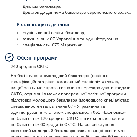
бакалавр маркетингу
Бакалавр маркетингу.
Бакалавр маркетингу.
Бакалавр маркетингу.
Бакалавр маркетингу.
Бакалавр маркетингу.
Диплом бакалавра;
Додаток до диплома бакалавра європейського зразка.
Професійна кваліфікація, що присвоюється
Професійна кваліфікація, що присвоюється
Професійна кваліфікація, що присвоюється
Професійна кваліфікація, що присвоюється
Професійна кваліфікація, що присвоюється
Професійна кваліфікація, що присвоюється
випускнику:
випускнику:
випускнику:
випускнику:
випускнику:
випускнику:
Кваліфікація в дипломі:
Не присвоюється.
Не присвоюється.
Не присвоюється.
Не присвоюється.
Не присвоюється.
Не присвоюється.
ступінь вищої освіти: бакалавр,
галузь знань: 07 Управління та адміністрування,
спеціальність: 075 Маркетинг.
ступінь вищої освіти: бакалавр,
Ступінь вищої освіти – Бакалавр;
Ступінь вищої освіти – Бакалавр;
Ступінь вищої освіти – Бакалавр;
Ступінь вищої освіти – Бакалавр;
Ступінь вищої освіти – Бакалавр;
Обсяг програми
галузь знань: 07 Управління та адміністрування,
Спеціальність – 075 Маркетинг.
Спеціальність – 075 Маркетинг.
Спеціальність – 075 Маркетинг.
Спеціальність – 075 Маркетинг.
Спеціальність – 075 Маркетинг.
спеціальність: 075 Маркетинг.
240 кредитів ЄКТС.
На базі ступеня «молодший бакалавр» (освітньо-
кваліфікаційного рівня «молодший спеціаліст») заклад
вищої освіти має право визнати та перезарахувати кредити
ЄКТС, отримані в межах попередньої освітньої програми
підготовки молодшого бакалавра (молодшого спеціаліста):
спеціальностей галузі знань 07 «Управління та
адміністрування», а також спеціальності 051 «Економіка» –
не більше, ніж 120 кредитів ЄКТС; інших спеціальностей –
не більше, ніж 60 кредитів ЄКТС. На основі ступеня
«фаховий молодший бакалавр» заклад вищої освіти має
право визнати та перезарахувати не більше ніж 60 кредитів