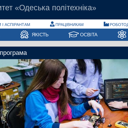
тет «Одеська політехніка»
 І АСПІРАНТАМ
ПРАЦІВНИКАМ
РОБОТО
А
ЯКІСТЬ
ОСВІТА
 програма