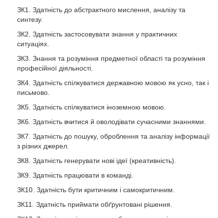
ЗК1. Здатність до абстрактного мислення, аналізу та
синтезу.
ЗК2. Здатність застосовувати знання у практичних
ситуаціях.
ЗК3. Знання та розуміння предметної області та розуміння
професійної діяльності.
ЗК4. Здатність спілкуватися державною мовою як усно, так і
письмово.
ЗК5. Здатність спілкуватися іноземною мовою.
ЗК6. Здатність вчитися й оволодівати сучасними знаннями.
ЗК7. Здатність до пошуку, оброблення та аналізу інформації
з різних джерел.
ЗК8. Здатність генерувати нові ідеї (креативність).
ЗК9. Здатність працювати в команді.
ЗК10. Здатність бути критичним і самокритичним.
ЗК11. Здатність приймати обґрунтовані рішення.