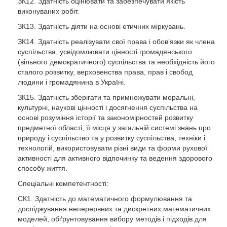
ЗК12. Здатність оцінювати та забезпечувати якість
виконуваних робіт.
ЗК13. Здатність діяти на основі етичних міркувань.
ЗК14. Здатність реалізувати свої права і обов’язки як члена
суспільства, усвідомлювати цінності громадянського
(вільного демократичного) суспільства та необхідність його
сталого розвитку, верховенства права, прав і свобод
людини і громадянина в Україні.
ЗК15. Здатність зберігати та примножувати моральні,
культурні, наукові цінності і досягнення суспільства на
основі розуміння історії та закономірностей розвитку
предметної області, її місця у загальній системі знань про
природу і суспільство та у розвитку суспільства, техніки і
технологій, використовувати різні види та форми рухової
активності для активного відпочинку та ведення здорового
способу життя.
Спеціальні компетентності:
СК1. Здатність до математичного формулювання та
досліджування неперервних та дискретних математичних
моделей, обґрунтовування вибору методів і підходів для