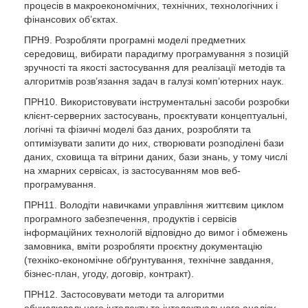
процесів в макроекономічних, технічних, технологічних і
фінансових об’єктах.
ПРН9. Розробляти програмні моделі предметних
середовищ, вибирати парадигму програмування з позицій
зручності та якості застосування для реалізації методів та
алгоритмів розв’язання задач в галузі комп’ютерних наук.
ПРН10. Використовувати інструментальні засоби розробки
клієнт-серверних застосувань, проєктувати концептуальні,
логічні та фізичні моделі баз даних, розробляти та
оптимізувати запити до них, створювати розподілені бази
даних, сховища та вітрини даних, бази знань, у тому числі
на хмарних сервісах, із застосуванням мов веб-
програмування.
ПРН11. Володіти навичками управління життєвим циклом
програмного забезпечення, продуктів і сервісів
інформаційних технологій відповідно до вимог і обмежень
замовника, вміти розробляти проєктну документацію
(техніко-економічне обґрунтування, технічне завдання,
бізнес-план, угоду, договір, контракт).
ПРН12. Застосовувати методи та алгоритми