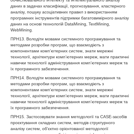
обчислювального інтелекту та інтелектуального аналізу
даних в задачах класифікації, прогнозування, кластерного
аналізу, пошуку асоціативних правил з використанням
програмних інструментів підтримки багатовимірного аналізу
даних на основі технологій DataMining, TextMining,
WebMining.
ПРН13. Володіти мовами системного програмування та
методами розробки програм, що взаємодіють з
компонентами комп’ютерних систем, знати мережні
технології, архітектури комп’ютерних мереж, мати практичні
навички технології адміністрування комп’ютерних мереж та
їх програмного забезпечення.
ПРН14. Володіти мовами системного програмування та
методами розробки програм, що взаємодіють з
компонентами комп’ютерних систем, знати мережні
технології, архітектури комп’ютерних мереж, мати практичні
навички технології адміністрування комп’ютерних мереж та
їх програмного забезпечення.
ПРН15. Застосовувати знання методології та CASE-засобів
проєктування складних систем, методів структурного
аналізу систем, об'єктно орієнтованої методології