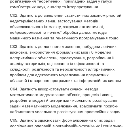
розв’язування теоретичних і прикладних задач у галузі
комп’ютерних наук, аналізу та інтерпретування.
СК2. Здатність до виявлення статистичних закономірностей
недетермінованих явищ, застосування методів
обчислювального інтелекту, зокрема статистичної,
нейромережевої та нечіткої обробки даних, методів
машинного навчання та генетичного програмування тощо.
СК3. Здатність до логічного мислення, побудови логічних
висновків, використання формальних мов і 8 моделей
алгоритмічних обчислень, проєктування, розроблення й
аналізу алгоритмів, оцінювання їх ефективності та
складності, розв’язності та нерозв’язності алгоритмічних
проблем для адекватного моделювання предметних
областей і створення програмних та інформаційних систем.
СК4. Здатність використовувати сучасні методи
математичного моделювання об’єктів, процесів і явищ,
розробляти моделі й алгоритми чисельного розв’язування
задач математичного моделювання, враховувати похибки
наближеного чисельного розв’язування професійних задач.
СК5. Здатність здійснювати формалізований опис задач
дослідження операцій в організаційно-технічних і соціально-