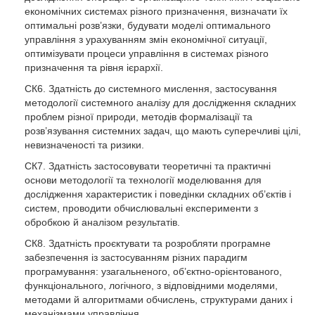
економічних системах різного призначення, визначати їх
оптимальні розв’язки, будувати моделі оптимального
управління з урахуванням змін економічної ситуації,
оптимізувати процеси управління в системах різного
призначення та рівня ієрархії.
СК6. Здатність до системного мислення, застосування
методології системного аналізу для дослідження складних
проблем різної природи, методів формалізації та
розв’язування системних задач, що мають суперечливі цілі,
невизначеності та ризики.
СК7. Здатність застосовувати теоретичні та практичні
основи методології та технології моделювання для
дослідження характеристик і поведінки складних об’єктів і
систем, проводити обчислювальні експерименти з
обробкою й аналізом результатів.
СК8. Здатність проєктувати та розробляти програмне
забезпечення із застосуванням різних парадигм
програмування: узагальненого, об’єктно-орієнтованого,
функціонального, логічного, з відповідними моделями,
методами й алгоритмами обчислень, структурами даних і
механізмами управління.