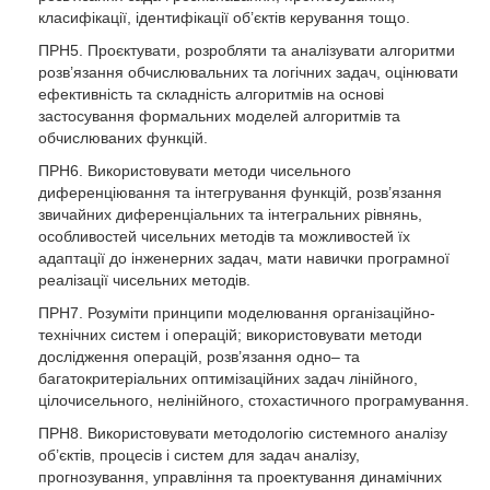
класифікації, ідентифікації об’єктів керування тощо.
ПРН5. Проєктувати, розробляти та аналізувати алгоритми
розв’язання обчислювальних та логічних задач, оцінювати
ефективність та складність алгоритмів на основі
застосування формальних моделей алгоритмів та
обчислюваних функцій.
ПРН6. Використовувати методи чисельного
диференціювання та інтегрування функцій, розв’язання
звичайних диференціальних та інтегральних рівнянь,
особливостей чисельних методів та можливостей їх
адаптації до інженерних задач, мати навички програмної
реалізації чисельних методів.
ПРН7. Розуміти принципи моделювання організаційно-
технічних систем і операцій; використовувати методи
дослідження операцій, розв’язання одно– та
багатокритеріальних оптимізаційних задач лінійного,
цілочисельного, нелінійного, стохастичного програмування.
ПРН8. Використовувати методологію системного аналізу
об’єктів, процесів і систем для задач аналізу,
прогнозування, управління та проектування динамічних