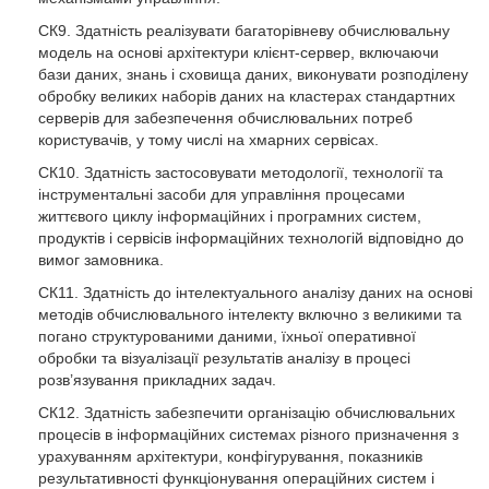
СК9. Здатність реалізувати багаторівневу обчислювальну
модель на основі архітектури клієнт-сервер, включаючи
бази даних, знань і сховища даних, виконувати розподілену
обробку великих наборів даних на кластерах стандартних
серверів для забезпечення обчислювальних потреб
користувачів, у тому числі на хмарних сервісах.
СК10. Здатність застосовувати методології, технології та
інструментальні засоби для управління процесами
життєвого циклу інформаційних і програмних систем,
продуктів і сервісів інформаційних технологій відповідно до
вимог замовника.
СК11. Здатність до інтелектуального аналізу даних на основі
методів обчислювального інтелекту включно з великими та
погано структурованими даними, їхньої оперативної
обробки та візуалізації результатів аналізу в процесі
розв’язування прикладних задач.
СК12. Здатність забезпечити організацію обчислювальних
процесів в інформаційних системах різного призначення з
урахуванням архітектури, конфігурування, показників
результативності функціонування операційних систем і