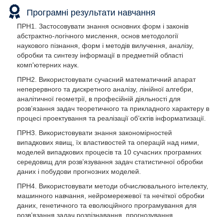
Програмні результати навчання
ПРН1. Застосовувати знання основних форм і законів
абстрактно-логічного мислення, основ методології
наукового пізнання, форм і методів вилучення, аналізу,
обробки та синтезу інформації в предметній області
комп'ютерних наук.
ПРН2. Використовувати сучасний математичний апарат
неперервного та дискретного аналізу, лінійної алгебри,
аналітичної геометрії, в професійній діяльності для
розв’язання задач теоретичного та прикладного характеру в
процесі проектування та реалізації об’єктів інформатизації.
ПРН3. Використовувати знання закономірностей
випадкових явищ, їх властивостей та операцій над ними,
моделей випадкових процесів та 10 сучасних програмних
середовищ для розв’язування задач статистичної обробки
даних і побудови прогнозних моделей.
ПРН4. Використовувати методи обчислювального інтелекту,
машинного навчання, нейромережевої та нечіткої обробки
даних, генетичного та еволюційного програмування для
розв’язання задач розпізнавання, прогнозування,