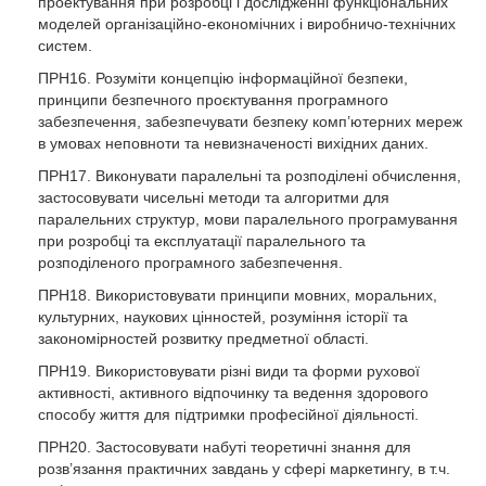
проектування при розробці і дослідженні функціональних
моделей організаційно-економічних і виробничо-технічних
систем.
ПРН16. Розуміти концепцію інформаційної безпеки,
принципи безпечного проєктування програмного
забезпечення, забезпечувати безпеку комп’ютерних мереж
в умовах неповноти та невизначеності вихідних даних.
ПРН17. Виконувати паралельні та розподілені обчислення,
застосовувати чисельні методи та алгоритми для
паралельних структур, мови паралельного програмування
при розробці та експлуатації паралельного та
розподіленого програмного забезпечення.
ПРН18. Використовувати принципи мовних, моральних,
культурних, наукових цінностей, розуміння історії та
закономірностей розвитку предметної області.
ПРН19. Використовувати різні види та форми рухової
активності, активного відпочинку та ведення здорового
способу життя для підтримки професійної діяльності.
ПРН20. Застосовувати набуті теоретичні знання для
розв’язання практичних завдань у сфері маркетингу, в т.ч.