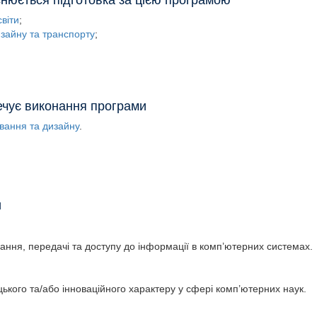
йснюється підготовка за цією програмою
світи
изайну та транспорту
печує виконання програми
вання та дизайну
и
ання, передачі та доступу до інформації в комп’ютерних системах.
ицького та/або інноваційного характеру у сфері комп’ютерних наук.