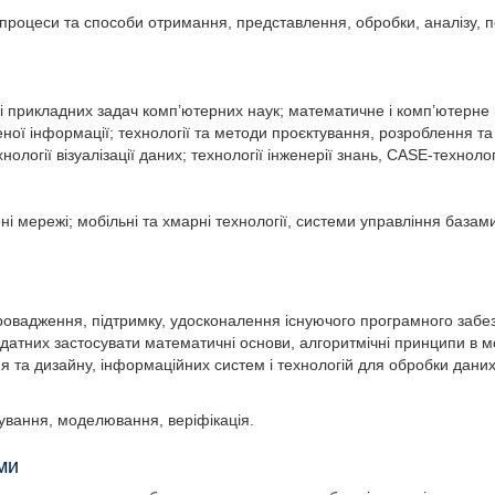
, процеси та способи отримання, представлення, обробки, аналізу, 
і прикладних задач комп’ютерних наук; математичне і комп’ютерне
леної інформації; технології та методи проєктування, розроблення 
нології візуалізації даних; технології інженерії знань, CASE-технол
і мережі; мобільні та хмарні технології, системи управління базам
ровадження, підтримку, удосконалення існуючого програмного забез
 здатних застосувати математичні основи, алгоритмічні принципи в 
я та дизайну, інформаційних систем і технологій для обробки даних 
тування, моделювання, веріфікація.
ми