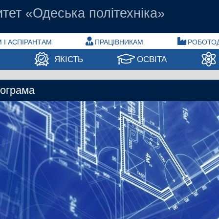
тет «Одеська політехніка»
 І АСПІРАНТАМ
ПРАЦІВНИКАМ
РОБОТО
А
ЯКІСТЬ
ОСВІТА
рограма