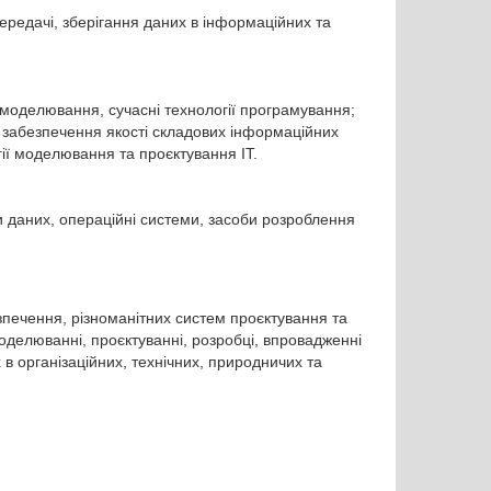
передачі, зберігання даних в інформаційних та
 моделювання, сучасні технології програмування;
та забезпечення якості складових інформаційних
огії моделювання та проєктування ІТ.
и даних, операційні системи, засоби розроблення
печення, різноманітних систем проєктування та
моделюванні, проєктуванні, розробці, впровадженні
в організаційних, технічних, природничих та