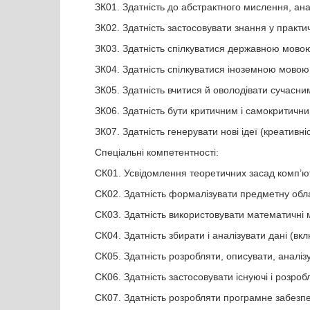
ЗК01. Здатність до абстрактного мислення, анал
ЗК02. Здатність застосовувати знання у практи
ЗК03. Здатність спілкуватися державною мовою 
ЗК04. Здатність спілкуватися іноземною мовою
ЗК05. Здатність вчитися й оволодівати сучасн
ЗК06. Здатність бути критичним і самокритични
ЗК07. Здатність генерувати нові ідеї (креативніс
Спеціальні компетентності:
СК01. Усвідомлення теоретичних засад комп’ю
СК02. Здатність формалізувати предметну облас
СК03. Здатність використовувати математичні
СК04. Здатність збирати і аналізувати дані (в
СК05. Здатність розробляти, описувати, аналіз
СК06. Здатність застосовувати існуючі і розроб
СК07. Здатність розробляти програмне забезп