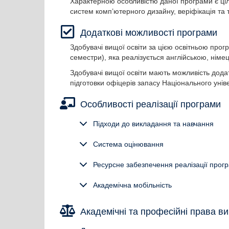
Характерною особливістю даної програми є ці
систем комп’ютерного дизайну, веріфікація та
Додаткові можливості програми
Здобувачі вищої освіти за цією освітньою про
семестри), яка реалізується англійською, нім
Здобувачі вищої освіти мають можливість додат
підготовки офіцерів запасу Національного унів
Особливості реалізації програми
Підходи до викладання та навчання
Система оцінювання
Ресурсне забезпечення реалізації прог
Академічна мобільність
Академічні та професійні права ви