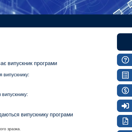
ває випускник програми
я випускнику:
 випускнику:
идаються випускнику програми
ого зразка.