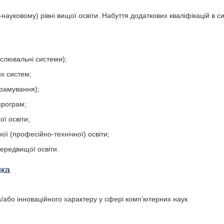
-науковому) рівні вищої освіти. Набуття додаткових кваліфікацій в с
ислювальні системи);
х систем;
грамування);
програм;
ої освіти;
ої (професійно-технічної) освіти;
ередвищої освіти.
ика
та/або інноваційного характеру у сфері комп’ютерних наук.