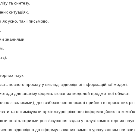
ізу та синтезу.
чних ситуаціях.
як усно, так і письмово.
.
ими знаннями.
м.
ть).
терних наук.
ть певного проєкту у вигляді відповідної інформаційної моделі.
 методи для аналізу формалізованих моделей предметної області.
ключно з великими), для забезпечення якості прийняття проєктних рі
увати та оптимізувати архітектурні рішення інформаційних та комп’
ляти нові алгоритми розв’язування задач у галузі комп’ютерних наук
ечення відповідно до сформульованих вимог з урахуванням наявних