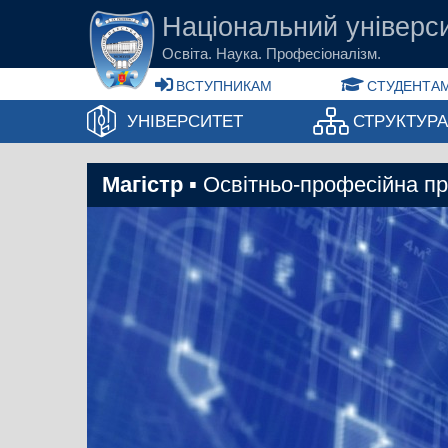
Перейти до основного вмісту
Національний універси
Освіта. Наука. Професіоналізм.
ВСТУПНИКАМ
СТУДЕНТАМ
УНІВЕРСИТЕТ
СТРУКТУР
Магістр
▪ Освітньо-професійна п