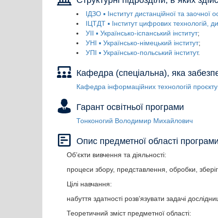
Структурні підрозділи, в яких зді
ІДЗО ▪ Інститут дистанційної та заочної о
ІЦТДТ ▪ Інститут цифрових технологій, д
УІІ ▪ Українсько-іспанський інститут
УНІ ▪ Українсько-німецький інститут
УПІ ▪ Українсько-польський інститут
Кафедра (спеціальна), яка забез
Кафедра інформаційних технологій проєкту
Гарант освітньої програми
Тонконогий Володимир Михайлович
Опис предметної області програм
Об’єкти вивчення та діяльності:
процеси збору, представлення, обробки, зберіг
Цілі навчання:
набуття здатності розв’язувати задачі дослідн
Теоретичний зміст предметної області: