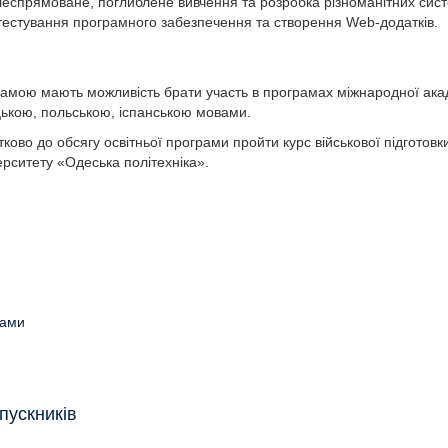
леспрямоване, поглиблене вивчення та розробка різноманітних сис
 тестування програмного забезпечення та створення Web-додатків.
грамою мають можливість брати участь в програмах міжнародної акад
ецькою, польською, іспанською мовами.
ково до обсягу освітньої програми пройти курс військової підготовки
ерситету «Одеська політехніка».
рами
пускників