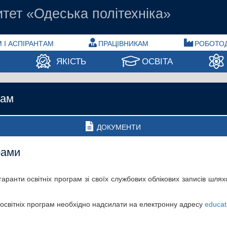
тет «Одеська політехніка»
 І АСПІРАНТАМ
ПРАЦІВНИКАМ
РОБОТО
А
ЯКІСТЬ
ОСВІТА
рам
ДОКУМЕНТИ
рами
гаранти освітніх програм зі своїх службових облікових записів шл
освітніх програм необхідно надсилати на електронну адресу
educat