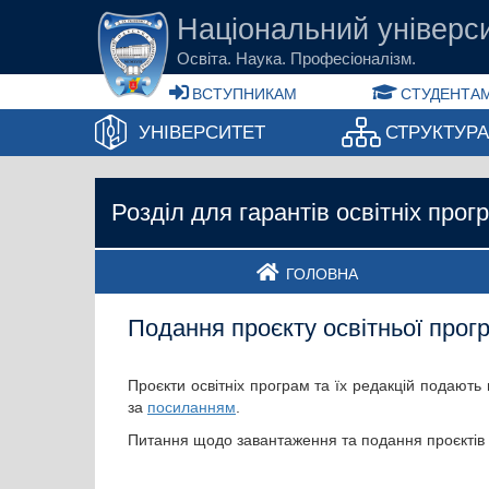
Перейти до основного вмісту
Національний універси
Освіта. Наука. Професіоналізм.
ВСТУПНИКАМ
СТУДЕНТАМ
УНІВЕРСИТЕТ
СТРУКТУР
Розділ для гарантів освітніх прог
ГОЛОВНА
Подання проєкту освітньої прог
Проєкти освітніх програм та їх редакцій подають 
за
посиланням
.
Питання щодо завантаження та подання проєктів 