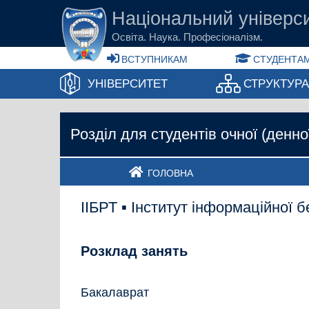
Перейти до основного вмісту
Національний універси
Освіта. Наука. Професіоналізм.
ВСТУПНИКАМ
СТУДЕНТАМ
УНІВЕРСИТЕТ
СТРУКТУР
Розділ для студентів очної (денн
ГОЛОВНА
ІІБРТ ▪ Інститут інформаційної 
Розклад занять
Бакалаврат