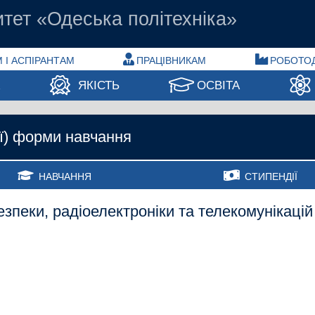
тет «Одеська політехніка»
 І АСПІРАНТАМ
ПРАЦІВНИКАМ
РОБОТО
А
ЯКІСТЬ
ОСВІТА
ої) форми навчання
НАВЧАННЯ
СТИПЕНДІЇ
безпеки, радіоелектроніки та телекомунікацій