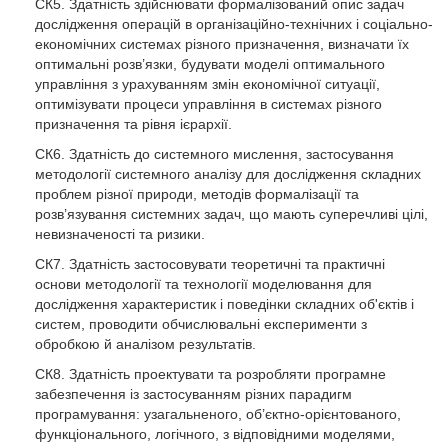
СК5. Здатність здійснювати формалізований опис задач
дослідження операцій в організаційно-технічних і соціально-
економічних системах різного призначення, визначати їх
оптимальні розв’язки, будувати моделі оптимального
управління з урахуванням змін економічної ситуації,
оптимізувати процеси управління в системах різного
призначення та рівня ієрархії.
СК6. Здатність до системного мислення, застосування
методології системного аналізу для дослідження складних
проблем різної природи, методів формалізації та
розв’язування системних задач, що мають суперечливі цілі,
невизначеності та ризики.
СК7. Здатність застосовувати теоретичні та практичні
основи методології та технології моделювання для
дослідження характеристик і поведінки складних об'єктів і
систем, проводити обчислювальні експерименти з
обробкою й аналізом результатів.
СК8. Здатність проектувати та розробляти програмне
забезпечення із застосуванням різних парадигм
програмування: узагальненого, об’єктно-орієнтованого,
функціонального, логічного, з відповідними моделями,