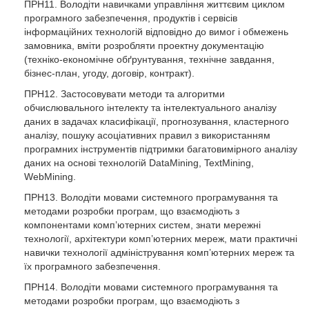
ПРН11. Володіти навичками управління життєвим циклом
програмного забезпечення, продуктів і сервісів
інформаційних технологій відповідно до вимог і обмежень
замовника, вміти розробляти проектну документацію
(техніко-економічне обґрунтування, технічне завдання,
бізнес-план, угоду, договір, контракт).
ПРН12. Застосовувати методи та алгоритми
обчислювального інтелекту та інтелектуального аналізу
даних в задачах класифікації, прогнозування, кластерного
аналізу, пошуку асоціативних правил з використанням
програмних інструментів підтримки багатовимірного аналізу
даних на основі технологій DataMining, TextMining,
WebMining.
ПРН13. Володіти мовами системного програмування та
методами розробки програм, що взаємодіють з
компонентами комп’ютерних систем, знати мережні
технології, архітектури комп’ютерних мереж, мати практичні
навички технології адміністрування комп’ютерних мереж та
їх програмного забезпечення.
ПРН14. Володіти мовами системного програмування та
методами розробки програм, що взаємодіють з