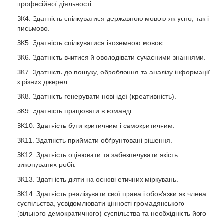
професійної діяльності.
ЗК4. Здатність спілкуватися державною мовою як усно, так і
письмово.
ЗК5. Здатність спілкуватися іноземною мовою.
ЗК6. Здатність вчитися й оволодівати сучасними знаннями.
ЗК7. Здатність до пошуку, оброблення та аналізу інформації
з різних джерел.
ЗК8. Здатність генерувати нові ідеї (креативність).
ЗК9. Здатність працювати в команді.
ЗК10. Здатність бути критичним і самокритичним.
ЗК11. Здатність приймати обґрунтовані рішення.
ЗК12. Здатність оцінювати та забезпечувати якість
виконуваних робіт.
ЗК13. Здатність діяти на основі етичних міркувань.
ЗК14. Здатність реалізувати свої права і обов’язки як члена
суспільства, усвідомлювати цінності громадянського
(вільного демократичного) суспільства та необхідність його