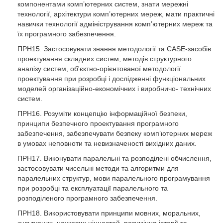
компонентами комп’ютерних систем, знати мережні
технології, архітектури комп’ютерних мереж, мати практичні
навички технології адміністрування комп’ютерних мереж та
їх програмного забезпечення.
ПРН15. Застосовувати знання методології та CASE-засобів
проектування складних систем, методів структурного
аналізу систем, об'єктно-орієнтованої методології
проектування при розробці і дослідженні функціональних
моделей організаційно-економічних і виробничо- технічних
систем.
ПРН16. Розуміти концепцію інформаційної безпеки,
принципи безпечного проектування програмного
забезпечення, забезпечувати безпеку комп’ютерних мереж
в умовах неповноти та невизначеності вихідних даних.
ПРН17. Виконувати паралельні та розподілені обчислення,
застосовувати чисельні методи та алгоритми для
паралельних структур, мови паралельного програмування
при розробці та експлуатації паралельного та
розподіленого програмного забезпечення.
ПРН18. Використовувати принципи мовних, моральних,