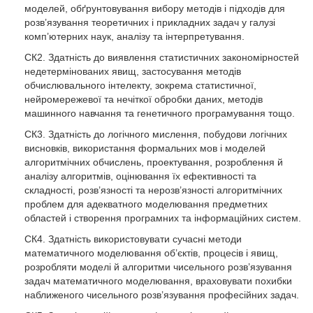
моделей, обґрунтовування вибору методів і підходів для
розв’язування теоретичних і прикладних задач у галузі
комп’ютерних наук, аналізу та інтерпретування.
СК2. Здатність до виявлення статистичних закономірностей
недетермінованих явищ, застосування методів
обчислювального інтелекту, зокрема статистичної,
нейромережевої та нечіткої обробки даних, методів
машинного навчання та генетичного програмування тощо.
СК3. Здатність до логічного мислення, побудови логічних
висновків, використання формальних мов і моделей
алгоритмічних обчислень, проектування, розроблення й
аналізу алгоритмів, оцінювання їх ефективності та
складності, розв’язності та нерозв’язності алгоритмічних
проблем для адекватного моделювання предметних
областей і створення програмних та інформаційних систем.
СК4. Здатність використовувати сучасні методи
математичного моделювання об’єктів, процесів і явищ,
розробляти моделі й алгоритми чисельного розв’язування
задач математичного моделювання, враховувати похибки
наближеного чисельного розв’язування професійних задач.