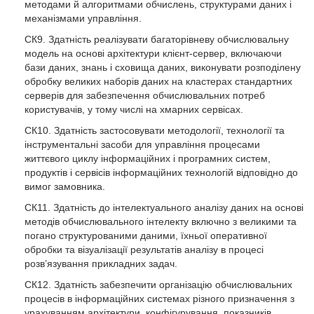
методами й алгоритмами обчислень, структурами даних і
механізмами управління.
СК9. Здатність реалізувати багаторівневу обчислювальну
модель на основі архітектури клієнт-сервер, включаючи
бази даних, знань і сховища даних, виконувати розподілену
обробку великих наборів даних на кластерах стандартних
серверів для забезпечення обчислювальних потреб
користувачів, у тому числі на хмарних сервісах.
СК10. Здатність застосовувати методології, технології та
інструментальні засоби для управління процесами
життєвого циклу інформаційних і програмних систем,
продуктів і сервісів інформаційних технологій відповідно до
вимог замовника.
СК11. Здатність до інтелектуального аналізу даних на основі
методів обчислювального інтелекту включно з великими та
погано структурованими даними, їхньої оперативної
обробки та візуалізації результатів аналізу в процесі
розв’язування прикладних задач.
СК12. Здатність забезпечити організацію обчислювальних
процесів в інформаційних системах різного призначення з
урахуванням архітектури, конфігурування, показників