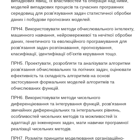
випадкових явищ, їх властивостей та операцій над ними,
моделей випадкових процесів та сучасних програмних
середовищ для розв’язування задач статистичної обробки
даних і побудови прогнозних моделей.
ПРН4. Використовувати методи обчислювального інтелекту,
машинного навчання, нейромережевої та нечіткої обробки
даних, генетичного та еволюційного програмування для
розв’язання задач розпізнавання, прогнозування,
класифікації, ідентифікації об’єктів керування тощо.
ПРН5. Проектувати, розробляти та аналізувати алгоритми
розв’язання обчислювальних та логічних задач, оцінювати
ефективність та складність алгоритмів на основі
застосування формальних моделей алгоритмів та
обчислюваних функцій.
ПРН6. Використовувати методи чисельного
диференціювання та інтегрування функцій, розв'язання
звичайних диференціальних та інтегральних рівнянь,
особливостей чисельних методів та можливостей їх
адаптації до інженерних задач, мати навички програмної
реалізації чисельних методів.
ПРН7. Розуміти принципи моделювання організаційно-