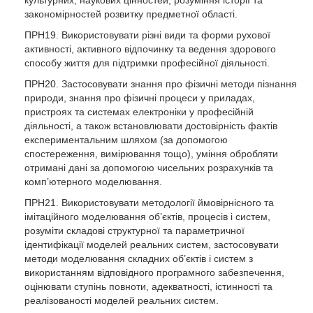
культурних, наукових цінностей, розуміння історії та
закономірностей розвитку предметної області.
ПРН19. Використовувати різні види та форми рухової
активності, активного відпочинку та ведення здорового
способу життя для підтримки професійної діяльності.
ПРН20. Застосовувати знання про фізичні методи пізнання
природи, знання про фізичні процеси у приладах,
пристроях та системах електроніки у професійній
діяльності, а також встановлювати достовірність фактів
експериментальним шляхом (за допомогою
спостереження, вимірювання тощо), уміння обробляти
отримані дані за допомогою чисельних розрахунків та
комп’ютерного моделювання.
ПРН21. Використовувати методології ймовірнісного та
імітаційного моделювання об’єктів, процесів і систем,
розуміти складові структурної та параметричної
ідентифікації моделей реальних систем, застосовувати
методи моделювання складних об’єктів і систем з
використанням відповідного програмного забезпечення,
оцінювати ступінь повноти, адекватності, істинності та
реалізованості моделей реальних систем.