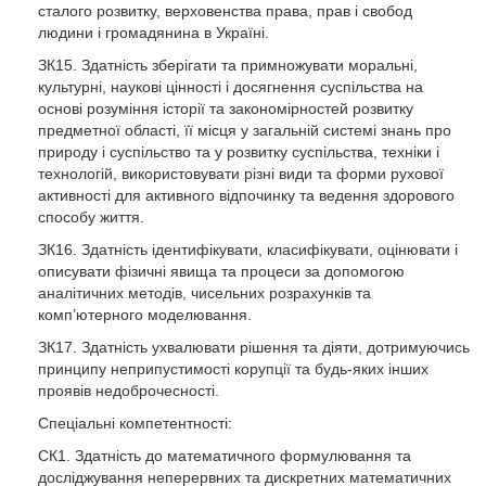
сталого розвитку, верховенства права, прав і свобод
людини і громадянина в Україні.
ЗК15. Здатність зберігати та примножувати моральні,
культурні, наукові цінності і досягнення суспільства на
основі розуміння історії та закономірностей розвитку
предметної області, її місця у загальній системі знань про
природу і суспільство та у розвитку суспільства, техніки і
технологій, використовувати різні види та форми рухової
активності для активного відпочинку та ведення здорового
способу життя.
ЗК16. Здатність ідентифікувати, класифікувати, оцінювати і
описувати фізичні явища та процеси за допомогою
аналітичних методів, чисельних розрахунків та
комп’ютерного моделювання.
ЗК17. Здатність ухвалювати рішення та діяти, дотримуючись
принципу неприпустимості корупції та будь-яких інших
проявів недоброчесності.
Спеціальні компетентності:
СК1. Здатність до математичного формулювання та
досліджування неперервних та дискретних математичних