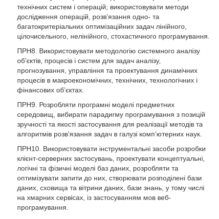
технічних систем і операцій; використовувати методи
дослідження операцій, розв’язання одно- та
багатокритеріальних оптимізаційних задач лінійного,
цілочисельного, нелінійного, стохастичного програмування.
ПРН8. Використовувати методологію системного аналізу
об’єктів, процесів і систем для задач аналізу,
прогнозування, управління та проектування динамічних
процесів в макроекономічних, технічних, технологічних і
фінансових об’єктах.
ПРН9. Розробляти програмні моделі предметних
середовищ, вибирати парадигму програмування з позицій
зручності та якості застосування для реалізації методів та
алгоритмів розв’язання задач в галузі комп’ютерних наук.
ПРН10. Використовувати інструментальні засоби розробки
клієнт-серверних застосувань, проектувати концептуальні,
логічні та фізичні моделі баз даних, розробляти та
оптимізувати запити до них, створювати розподілені бази
даних, сховища та вітрини даних, бази знань, у тому числі
на хмарних сервісах, із застосуванням мов веб-
програмування.