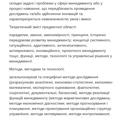
складні задачі і проблеми у сфері менеджменту або у
процесі навчання, що передбачають проведення
досліджень та/або здійснення інновацій та
характеризуються невизначеністю умов і вимог.
Теоретичний зміст предметної області:
парадигми, закони, закономірності, принципи, історичні
передумови розвитку менеджменту; концепції системного,
ситуаційного, адаптивного, антисипативного,
антикризового, інноваційного, проектного менеджменту
тощо; функції, методи, технології та управлінські рішення у
менеджменті.
Методи, методики та технології:
загальнонаукові та специфічні методи дослідження
(розрахунково аналітичні, економіко-статистичні, економіко-
математичні, експертного оцінювання, фактологічні,
соціологічні, документальні, балансові); методи реалізації
функцій менеджменту (методи маркетингових досліджень;
методи економічної діагностики; методи прогнозування і
планування; методи проектування організаційних структур
управління; методи мотивування; методи контролювання;