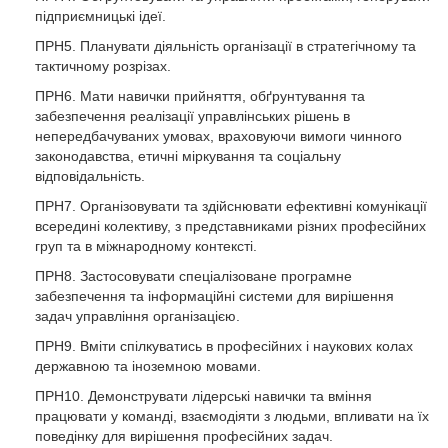
підприємницькі ідеї.
ПРН5. Планувати діяльність організації в стратегічному та
тактичному розрізах.
ПРН6. Мати навички прийняття, обґрунтування та
забезпечення реалізації управлінських рішень в
непередбачуваних умовах, враховуючи вимоги чинного
законодавства, етичні міркування та соціальну
відповідальність.
ПРН7. Організовувати та здійснювати ефективні комунікації
всередині колективу, з представниками різних професійних
груп та в міжнародному контексті.
ПРН8. Застосовувати спеціалізоване програмне
забезпечення та інформаційні системи для вирішення
задач управління організацією.
ПРН9. Вміти спілкуватись в професійних і наукових колах
державною та іноземною мовами.
ПРН10. Демонструвати лідерські навички та вміння
працювати у команді, взаємодіяти з людьми, впливати на їх
поведінку для вирішення професійних задач.