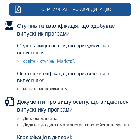
СЕРТИФІКАТ ПРО АКРЕДИТАЦІЮ
Ступінь та кваліфікація, що здобуває
випускник програми
Ступінь вищої освіти, що присуджується
випускнику:
освітній ступінь "Магістр".
Освітня кваліфікація, що присвоюється
випускнику:
магістр менеджменту
Освітня кваліфікація, що присвоюється
Документи про вищу освіту, що видаються
випускнику:
випускнику програми
магістр менеджменту
Диплом магістра;
Додаток до диплома магістра європейського зразка.
Кваліфікація в дипломі: