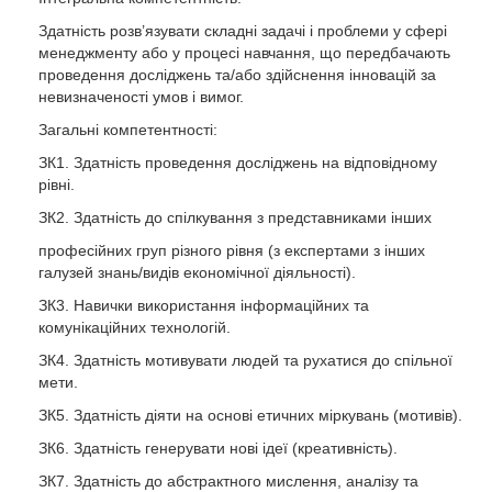
Ключові слова: менеджмент, управлінські рішення,
технології, інструменти та методи менеджменту організацій.
Здатність розв’язувати складні задачі і проблеми у сфері
менеджменту або у процесі навчання, що передбачають
проведення досліджень та/або здійснення інновацій за
невизначеності умов і вимог.
Особливістю програми є надання здобувачам можливостей
поглиблювати теоретичні знання та набувати практичних
Загальні компетентності:
навичок під час проходження переддипломної практики за
ЗК1. Здатність проведення досліджень на відповідному
фахом у роботодавців. Успішне опанування програми
рівні.
спрямоване на формування професійної компетентності
задля успішного кар’єрного зростання випускників.
ЗК2. Здатність до спілкування з представниками інших
Відмінністю даної програми є поглиблене вивчення
професійних груп різного рівня (з експертами з інших
менеджменту соціально-орієнтованих та інклюзивних
галузей знань/видів економічної діяльності).
проєктів, менеджменту змін в непередбачуваних умовах,
фандрайзингу.
ЗК3. Навички використання інформаційних та
комунікаційних технологій.
ЗК4. Здатність мотивувати людей та рухатися до спільної
Здобувачі вищої освіти за цією освітньою програмою мають
мети.
можливість брати участь в програмах міжнародної
ЗК5. Здатність діяти на основі етичних міркувань (мотивів).
академічної мобільності (тривалістю 1 або 2 семестри), яка
реалізується англійською, німецькою, польською,
ЗК6. Здатність генерувати нові ідеї (креативність).
іспанською мовами.
ЗК7. Здатність до абстрактного мислення, аналізу та