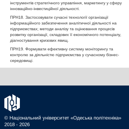
інструментів стратегічного управління, маркетингу у сферу
інноваційно-інвестиційної діяльності.
ПРН18. Застосовувати сучасні технології організації
інформаційного забезпечення аналітичної діяльності на
підприємствах; методи аналізу та оцінювання процесів
розвитку організації, складових її економічного потенціалу,
діагностування кризових явищ.
ПРН19. Формувати ефективну систему моніторингу та
контролю за діяльністю підприємства у сучасному бізнес-
середовищі.
Інтегральна компетентність:
Здатність розв’язувати складні задачі і проблеми у сфері
менеджменту або у процесі навчання, що передбачають
проведення досліджень та/або здійснення інновацій за
невизначеності умов і вимог.
Загальні компетентності:
© Національний університет «Одеська політехніка»
ЗК1. Здатність проведення досліджень на відповідному
2018 - 2026