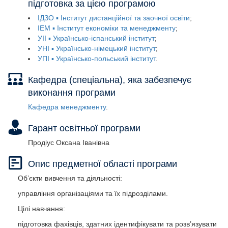
підготовка за цією програмою
90 кредитів ЄКТС.
90 кредитів ЄКТС.
90 кредитів ЄКТС.
90 кредитів ЄКТС.
90 кредитів ЄКТС.
ІДЗО ▪ Інститут дистанційної та заочної освіти
ІЕМ ▪ Інститут економіки та менеджменту
УІІ ▪ Українсько-іспанський інститут
Нормативний строк підготовки становить 1 рік 4 місяці.
Нормативний строк підготовки становить 1 рік 4 місяці.
Нормативний строк підготовки становить 1 рік 4 місяці.
Нормативний строк підготовки становить 1 рік 4 місяці.
Нормативний строк підготовки становить 1 рік 4 місяці.
УНІ ▪ Українсько-німецький інститут
Строк перепідготовки з іншої спеціальності становить 1–2
УПІ ▪ Українсько-польський інститут
роки.
Кафедра (спеціальна), яка забезпечує
виконання програми
Кафедра менеджменту
Гарант освітньої програми
Продіус Оксана Іванівна
Опис предметної області програми
Об’єкти вивчення та діяльності:
управління організаціями та їх підрозділами.
Цілі навчання:
підготовка фахівців, здатних ідентифікувати та розв’язувати