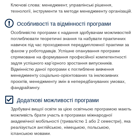
Ключові слова: менеджмент, управлінські рішення,
технології, інструменти та методи менеджменту організацій.
Особливості та відмінності програми
Особливістю програми є надання здобувачам можливостей
поглиблювати теоретичні знання та набувати практичних
навичок під час проходження переддипломної практики за
фахом у роботодавців. Успішне опанування програми
спрямоване на формування професійної компетентності
задля успішного кар’єрного зростання випускників.
Відмінністю даної програми є поглиблене вивчення
менеджменту соціально-орієнтованих та інклюзивних
проєктів, менеджменту змін в непередбачуваних умовах,
фандрайзингу.
Додаткові можливості програми
Здобувачі вищої освіти за цією освітньою програмою мають
можливість брати участь в програмах міжнародної
академічної мобільності (тривалістю 1 або 2 семестри), яка
реалізується англійською, німецькою, польською,
іспанською мовами.