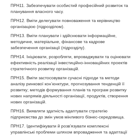
ПРН11. Забезпечувати особистий професійний розвиток та
планування власного часу.
ПРН12. Вміти делегувати повноваження та керівництво
організацією (підрозділом).
ПРН13. Вміти планувати і здійснювати інформаційне,
методичне, матеріальне, фінансове та кадрове
забезпечення організації (підрозділу).
ПРН14. Ініціювати, розробляти, впроваджувати та оцінювати
ефективність реалізації інвестиційно-інноваційних проектів
стратегічного розвитку організацій.
ПРН15. Вміти застосовувати сучасні підходи та методи
аналізу ринкової кон’юнктури, прогнозування тенденцій її
розвитку; методів формування планів та програм розвитку
нових напрямів діяльності організації, продуктів, створення
нових організацій.
ПРН16. Виявляти здатність адаптувати стратегію
підприємства до змін умов мінливого бізнес-середовища.
ПРН17. Ідентифікувати й розв’язувати комплексні
управлінські проблеми шляхом впровадження та адаптації