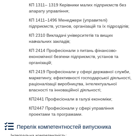
економічної ефективності в менеджменті); методи
КП 1311– 1319 Керівники малих підприємств без
менеджменту (адміністративні, економічні, соціально-
апарату управління;
психологічні, технологічні); технології обґрунтування
КП 1411–1496 Менеджери (управителі)
управлінських рішень (економічний аналіз, імітаційне
підприємств, установ, організацій та їх підрозділів;
моделювання, дерево рішень).
КП 2310 Викладачі університетів та вищих
Інструменти та обладнання:
навчальних закладів;
сучасне інформаційно-комунікаційне обладнання,
КП 2414 Професіонали з питань фінансово-
інформаційні системи та програмні продукти, що
економічної безпеки підприємств, установ та
застосовуються в менеджменті.
організацій;
КП 2419 Професіонали у сфері державної служби,
маркетингу, ефективності господарської діяльності,
Спеціальна освіта з менеджменту, спрямована на
раціоналізації виробництва, інтелектуальної
підготовку професіоналів з акцентом на набуття
власності та інноваційної діяльності;
компетентностей з розв’язання складних спеціалізованих
завдань та практичних проблем у галузі професійної
КП2441 Професіонали в галузі економіки;
діяльності із застосуванням науково-обґрунтованих теорій
КП2447 Професіонали у сфері управління
та методів менеджменту, спрямовані на розробку,
проектами та програмами.
впровадження, підтримку системи управління організаціями
з метою активізації змін та досягнення стратегічних цілей
Перелік компетентностей випускника
суб’єкта господарювання.
Інтегральна компетентність: