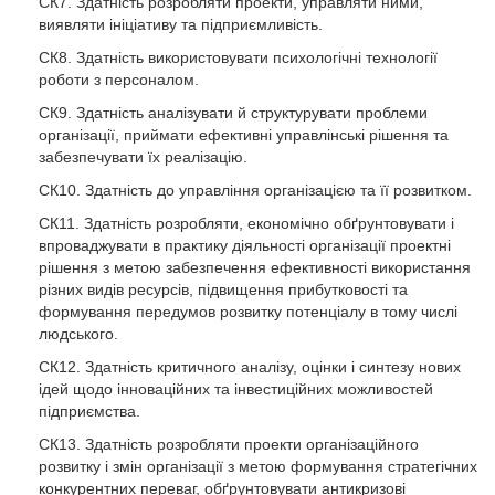
СК7. Здатність розробляти проекти, управляти ними,
виявляти ініціативу та підприємливість.
СК8. Здатність використовувати психологічні технології
роботи з персоналом.
СК9. Здатність аналізувати й структурувати проблеми
організації, приймати ефективні управлінські рішення та
забезпечувати їх реалізацію.
СК10. Здатність до управління організацією та її розвитком.
СК11. Здатність розробляти, економічно обґрунтовувати і
впроваджувати в практику діяльності організації проектні
рішення з метою забезпечення ефективності використання
різних видів ресурсів, підвищення прибутковості та
формування передумов розвитку потенціалу в тому числі
людського.
СК12. Здатність критичного аналізу, оцінки і синтезу нових
ідей щодо інноваційних та інвестиційних можливостей
підприємства.
СК13. Здатність розробляти проекти організаційного
розвитку і змін організації з метою формування стратегічних
конкурентних переваг, обґрунтовувати антикризові