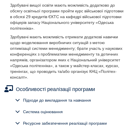
Здобувачі вищої освіти мають можливість додатково до
обсягу освітньої програми пройти курс військової підготовки
в обсязі 29 кредитів ЄКТС на кафедрі військової підготовки
офіцерів запасу Національного університету «Одеська
політехніка».
Здобувачі мають можливість отримати додаткові навички
щодо моделювання виробничих ситуацій з метою
оптимізації системи менеджменту; брати участь у наукових
конференціях з проблематики менеджменту та дотичних
напрямів, організатором яких є Національний університет
«Одеська політехніка», а також у майстер-класах, курсах,
тренінгах, що проводить та/або організує КНЦ «Політех-
консалт».
Особливості реалізації програми
Об’єкти вивчення та діяльності:
Підходи до викладання та навчання
управління організаціями та їх підрозділами.
Система оцінювання
Цілі навчання:
підготовка фахівців, здатних ідентифікувати та розв’язувати
Ресурсне забезпечення реалізації програми