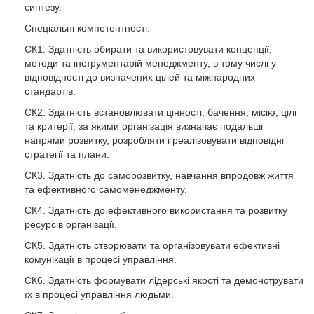
Здобувачі вищої освіти мають можливість додатково до
синтезу.
обсягу освітньої програми пройти курс військової підготовки
Спеціальні компетентності:
в обсязі 29 кредитів ЄКТС на кафедрі військової підготовки
офіцерів запасу Національного університету «Одеська
СК1. Здатність обирати та використовувати концепції,
політехніка».
методи та інструментарій менеджменту, в тому числі у
відповідності до визначених цілей та міжнародних
Здобувачі мають можливість отримати додаткові навички
стандартів.
щодо моделювання виробничих ситуацій з метою
оптимізації системи менеджменту; брати участь у наукових
СК2. Здатність встановлювати цінності, бачення, місію, цілі
конференціях з проблематики менеджменту та дотичних
та критерії, за якими організація визначає подальші
напрямів, організатором яких є Національний університет
напрями розвитку, розробляти і реалізовувати відповідні
«Одеська політехніка», а також у майстер-класах, курсах,
стратегії та плани.
тренінгах, що проводить та/або організує КНЦ «Політех-
СК3. Здатність до саморозвитку, навчання впродовж життя
консалт».
та ефективного самоменеджменту.
СК4. Здатність до ефективного використання та розвитку
ресурсів організації.
СК5. Здатність створювати та організовувати ефективні
комунікації в процесі управління.
СК6. Здатність формувати лідерські якості та демонструвати
їх в процесі управління людьми.