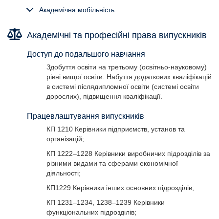
складні задачі і проблеми у сфері менеджменту або у
процесі навчання, що передбачають проведення
Академічна мобільність
досліджень та/або здійснення інновацій та
характеризуються невизначеністю умов і вимог.
Академічні та професійні права випускників
Теоретичний зміст предметної області:
Доступ до подальшого навчання
парадигми, закони, закономірності, принципи, історичні
Здобуття освіти на третьому (освітньо-науковому)
передумови розвитку менеджменту; концепції системного,
рівні вищої освіти. Набуття додаткових кваліфікацій
ситуаційного, адаптивного, антисипативного,
в системі післядипломної освіти (системі освіти
антикризового, інноваційного, проектного менеджменту
дорослих), підвищення кваліфікації.
тощо; функції, методи, технології та управлінські рішення у
менеджменті.
Працевлаштування випускників
Методи, методики та технології:
КП 1210 Керівники підприємств, установ та
загальнонаукові та специфічні методи дослідження
організацій;
(розрахунково аналітичні, економіко-статистичні, економіко-
КП 1222–1228 Керівники виробничих підрозділів за
математичні, експертного оцінювання, фактологічні,
різними видами та сферами економічної
соціологічні, документальні, балансові); методи реалізації
діяльності;
функцій менеджменту (методи маркетингових досліджень;
методи економічної діагностики; методи прогнозування і
КП1229 Керівники інших основних підрозділів;
планування; методи проектування організаційних структур
КП 1231–1234, 1238–1239 Керівники
управління; методи мотивування; методи контролювання;
функціональних підрозділів;
методи оцінювання соціальної, організаційної та