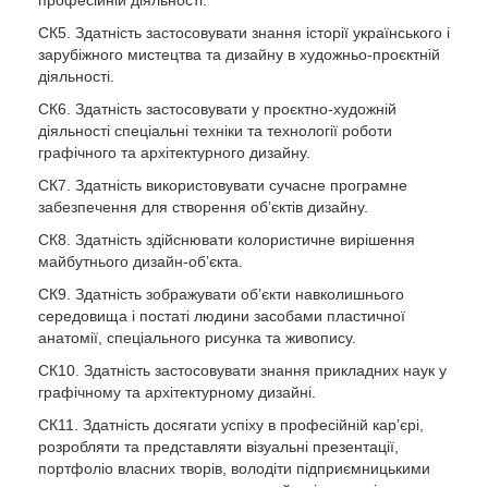
професійній діяльності.
CК5. Здатність застосовувати знання історії українського і
зарубіжного мистецтва та дизайну в художньо-проєктній
діяльності.
CК6. Здатність застосовувати у проєктно-художній
діяльності спеціальні техніки та технології роботи
графічного та архітектурного дизайну.
CК7. Здатність використовувати сучасне програмне
забезпечення для створення об’єктів дизайну.
CК8. Здатність здійснювати колористичне вирішення
майбутнього дизайн-об’єкта.
CК9. Здатність зображувати об’єкти навколишнього
середовища і постаті людини засобами пластичної
анатомії, спеціального рисунка та живопису.
CК10. Здатність застосовувати знання прикладних наук у
графічному та архітектурному дизайні.
CК11. Здатність досягати успіху в професійній кар’єрі,
розробляти та представляти візуальні презентації,
портфоліо власних творів, володіти підприємницькими