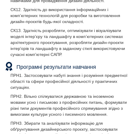
навичками для провадження дизайн-діяльності.
СК12. Здатність до використання інформаційних і
комп’ютерних технологій для розробки та виготовлення
дизайн-проєктів будь-якої складності.
СК13. Здатність розробляти, оптимізувати і візуалізувати
моделі інтер'єру та ландшафту в комп’ютерних системах
архітектурного проєктування, розробляти дизайн-проєкти
інтер'єрів та ландшафту в заданому стилі використовуючи
сучасні комп'ютерні САПР.
Програмні результати навчання
ПРН1. Застосовувати набуті знання і розуміння предметної
області та сфери професійної діяльності у практичних
ситуаціях.
ПРН2. Вільно спілкуватися державною та іноземною
мовами усно і письмово з професійних питань, формувати
різні типи документів професійного спрямування згідно з
вимогами культури усного і писемного мовлення.
ПРН3. Збирати та аналізувати інформацію для
обґрунтування дизайнерського проєкту, застосовувати