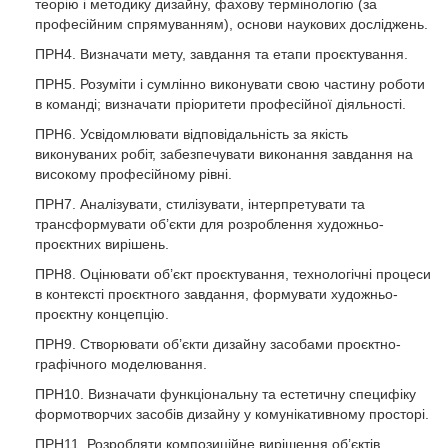
теорію і методику дизайну, фахову термінологію (за
професійним спрямуванням), основи наукових досліджень.
ПРН4. Визначати мету, завдання та етапи проєктування.
ПРН5. Розуміти і сумлінно виконувати свою частину роботи
в команді; визначати пріоритети професійної діяльності.
ПРН6. Усвідомлювати відповідальність за якість
виконуваних робіт, забезпечувати виконання завдання на
високому професійному рівні.
ПРН7. Аналізувати, стилізувати, інтерпретувати та
трансформувати об’єкти для розроблення художньо-
проєктних вирішень.
ПРН8. Оцінювати об’єкт проєктування, технологічні процеси
в контексті проєктного завдання, формувати художньо-
проєктну концепцію.
ПРН9. Створювати об’єкти дизайну засобами проєктно-
графічного моделювання.
ПРН10. Визначати функціональну та естетичну специфіку
формотворчих засобів дизайну у комунікативному просторі.
ПРН11. Розробляти композиційне вирішення об’єктів