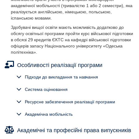
академічної мобільності (тривалістю 1 або 2 семестри), яка
реалізується англійською, німецькою, польською,
іспанською мовами.
Здобувачі вищої освіти мають можливість додатково до
обсягу освітньої програми пройти курс військової підготовки
в обсязі 29 кредитів ЄКТС на кафедрі військової підготовки
офіцерів запасу Національного університету «Одеська
політехніка».
Особливості реалізації програми
Об'єкти вивчення та діяльності:
Об'єкт(и) вивчення та/або діяльності:
Об'єкт(и) вивчення та/або діяльності:
Підходи до викладання та навчання
об’єкти та процеси дизайну в архітектурному середовищі, в
об’єкти та процеси дизайну в архітектурному
об’єкти та процеси дизайну в архітектурному
промисловій, побутовій, суспільній, соціокультурній сферах
Система оцінювання
середовищі, в промисловій, побутовій, суспільній,
середовищі, в промисловій, побутовій, суспільній,
життєдіяльності людини.
соціокультурній сферах життєдіяльності людини.
соціокультурній сферах життєдіяльності людини.
Ресурсне забезпечення реалізації програми
Цілі навчання:
Мета навчання:
Мета навчання:
формування фахівців, здатних розв’язувати складні
Академічна мобільність
формування фахівців, здатних розв’язувати складні
формування фахівців, здатних розв’язувати складні
спеціалізовані задачі та практичні проблеми у галузі
спеціалізовані задачі та практичні проблеми у галузі
спеціалізовані задачі та практичні проблеми у галузі
дизайну, що характеризується комплексністю та
дизайну, що характеризується комплексністю та
дизайну, що характеризується комплексністю та
Академічні та професійні права випускників
невизначеністю умов та передбачають застосування певних
невизначеністю умов та передбачають застосування
невизначеністю умов та передбачають застосування