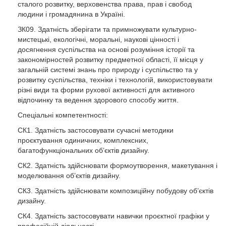
сталого розвитку, верховенства права, прав і свобод
в обсязі 29 кредитів ЄКТС на кафедрі військової підготовки
людини і громадянина в Україні.
офіцерів запасу Національного університету «Одеська
політехніка».
ЗК09. Здатність зберігати та примножувати культурно-
мистецькі, екологічні, моральні, наукові цінності і
досягнення суспільства на основі розуміння історії та
закономірностей розвитку предметної області, її місця у
загальній системі знань про природу і суспільство та у
розвитку суспільства, техніки і технологій, використовувати
різні види та форми рухової активності для активного
відпочинку та ведення здорового способу життя.
Спеціальні компетентності:
CК1. Здатність застосовувати сучасні методики
проєктування одиничних, комплексних,
багатофункціональних об’єктів дизайну.
CК2. Здатність здійснювати формоутворення, макетування і
моделювання об’єктів дизайну.
CК3. Здатність здійснювати композиційну побудову об’єктів
дизайну.
CК4. Здатність застосовувати навички проєктної графіки у