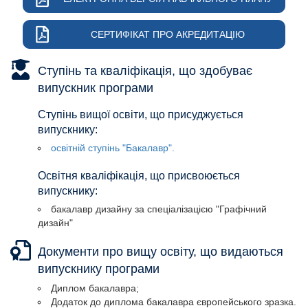
СЕРТИФІКАТ ПРО АКРЕДИТАЦІЮ
Ступінь та кваліфікація, що здобуває
випускник програми
Ступінь вищої освіти, що присуджується
випускнику:
освітній ступінь "Бакалавр".
Освітня кваліфікація, що присвоюється
випускнику:
бакалавр дизайну за спеціалізацією "Графічний
дизайн"
Освітня кваліфікація, що присвоюється
Документи про вищу освіту, що видаються
випускнику:
випускнику програми
бакалавр дизайну за спеціалізацією "Графічний
Диплом бакалавра;
дизайн"
Додаток до диплома бакалавра європейського зразка.