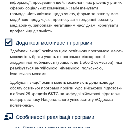
інформації, просування ідей, технологічних рішень у різних
сферах соціальних комунікацій; забезпечувати
громадськість якісною щодо змісту, форми та впливу мас-
медійною продукцією; прогнозувати тенденції розвитку
медіаринку, запобігати негативним наслідкам, корегувати
професійну діяльність.
Додаткові можливості програми
Здобувачі вищої освіти за цією освітньою програмою мають
можливість брати участь в програмах міжнародної
академічної мобільності (тривалістю 1 або 2 семестри), яка
реалізується англійською, німецькою, польською,
іспанською мовами.
Здобувачі вищої освіти мають можливість додатково до
обсягу освітньої програми пройти курс військової підготовки
в обсязі 29 кредитів ЄКТС на кафедрі військової підготовки
офіцерів запасу Національного університету «Одеська
політехніка».
Особливості реалізації програми
Об'єкти вивчення та діяльності:
Об'єкти вивчення та діяльності:
Об'єкти вивчення та діяльності:
Об'єкти вивчення та діяльності:
Об'єкти вивчення та діяльності:
Об'єкти вивчення та діяльності:
Об'єкти вивчення та діяльності: