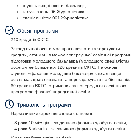
ступінь вищої освіти: бакалавр,
галузь знань: 06 Журналістика,
спеціальність: 061 Журналістика.
ступінь вищої освіти: бакалавр,
Ступінь вищої освіти – Бакалавр;
Ступінь вищої освіти – Бакалавр;
Ступінь вищої освіти – Бакалавр;
Ступінь вищої освіти – Бакалавр;
Ступінь вищої освіти – Бакалавр;
Обсяг програми
галузь знань: 06 Журналістика,
Спеціальність – 061 Журналістика.
Спеціальність – 061 Журналістика.
Спеціальність – 061 Журналістика.
Спеціальність – 061 Журналістика.
Спеціальність – 061 Журналістика.
спеціальність: 061 Журналістика.
240 кредитів ЄКТС.
Заклад вищої освіти має право визнати та зарахувати
кредити, отримані в межах попередньої освітньої програми
підготовки молодшого бакалавра (молодшого спеціаліста)
обсягом не більше ніж 120 кредитів ЄКТС. На основі
ступеня «фаховий молодший бакалавр» заклад вищої
освіти має право визнати та перезарахувати не більше ніж
60 кредитів ЄКТС, отриманих за попередньою освітньою
програмою фахової передвищої освіти.
Тривалість програми
Нормативний строк підготовки становить:
– 3 роки 10 місяців – за денною формою здобуття освіти;
– 4 роки 8 місяців – за заочною формою здобуття освіти.