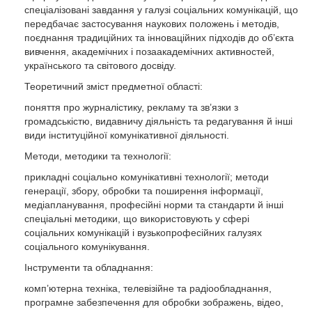
зараховані в межах цієї освітньої програми.
спеціалізовані завдання у галузі соціальних комунікацій, що
Строк перепідготовки з іншої спеціальності становить 1–2
передбачає застосування наукових положень і методів,
роки.
поєднання традиційних та інноваційних підходів до об’єкта
вивчення, академічних і позаакадемічних активностей,
українського та світового досвіду.
Теоретичний зміст предметної області:
поняття про журналістику, рекламу та зв’язки з
громадськістю, видавничу діяльність та редагування й інші
види інституційної комунікативної діяльності.
Методи, методики та технології:
прикладні соціально комунікативні технології; методи
генерації, збору, обробки та поширення інформації,
медіапланування, професійні норми та стандарти й інші
спеціальні методики, що використовують у сфері
соціальних комунікацій і вузькопрофесійних галузях
соціального комунікування.
Інструменти та обладнання:
комп’ютерна техніка, телевізійне та радіообладнання,
програмне забезпечення для обробки зображень, відео,