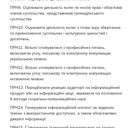
ПРН9. Оцінювати діяльність колег як носіїв прав і обов’язків
членів суспільства, представників громадянського
суспільства.
ПРН10. Оцінювати діяльність колег з точки зору зберігання
та примноження суспільних і культурних цінностей і
досягнень.
ПРН11. Вільно спілкуватися з професійних питань,
включаючи усну, письмову та електронну комунікацію
українською мовою.
ПРН12. Вільно спілкуватися з професійних питань,
включаючи усну, письмову та електронну комунікацію
іноземною мовою.
ПРН13. Передбачати реакцію аудиторії на інформаційний
продукт або на інформаційні акції, зважаючи на положення
й методи соціально-комунікаційних наук.
ПРН14. Генерувати інформаційний контент за заданою
темою з використанням доступних, а також обов’язкових
джерел інформації.
ПРН15. Створювати грамотний медіапродукт на задану