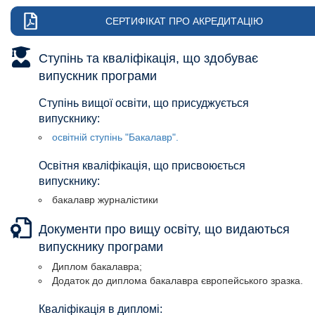
СЕРТИФІКАТ ПРО АКРЕДИТАЦІЮ
Ступінь та кваліфікація, що здобуває
випускник програми
Ступінь вищої освіти, що присуджується
випускнику:
освітній ступінь "Бакалавр".
Освітня кваліфікація, що присвоюється
випускнику:
бакалавр журналістики
Освітня кваліфікація, що присвоюється
Освітня кваліфікація, що присвоюється
Освітня кваліфікація, що присвоюється
Освітня кваліфікація, що присвоюється
Освітня кваліфікація, що присвоюється
Освітня кваліфікація, що присвоюється
Документи про вищу освіту, що видаються
випускнику:
випускнику:
випускнику:
випускнику:
випускнику:
випускнику:
випускнику програми
бакалавр журналістики
Бакалавр журналістики.
Бакалавр журналістики.
Бакалавр журналістики.
Бакалавр журналістики.
Бакалавр журналістики.
Диплом бакалавра;
Додаток до диплома бакалавра європейського зразка.
Кваліфікація в дипломі: