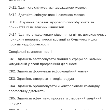
технологій.
в обсязі 29 кредитів ЄКТС на кафедрі військової підготовки
офіцерів запасу Національного університету «Одеська
ЗК11. Здатність спілкуватися державною мовою.
політехніка».
ЗК12. Здатність спілкуватися іноземною мовою.
ЗК13. Розуміння переваг здорового способу життя та
прийняття їх як власних цінностей.
ЗК14. Здатність ухвалювати рішення та діяти, дотримуючись
принципу неприпустимості корупції та будь-яких інших
проявів недоброчесності.
Спеціальні компетентності:
СК1. Здатність застосовувати знання зі сфери соціальних
комунікацій у своїй професійній діяльності.
СК2. Здатність формувати інформаційний контент.
СК3. Здатність створювати медіапродукт.
СК4. Здатність організовувати й контролювати командну
професійну діяльність.
СК5. Здатність ефективно просувати створений медійний
продукт.