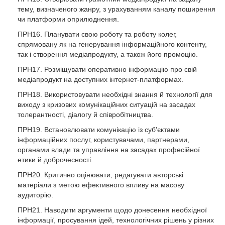
тему, визначеного жанру, з урахуванням каналу поширення
чи платформи оприлюднення.
ПРН16. Планувати свою роботу та роботу колег,
спрямовану як на генерування інформаційного контенту,
так і створення медіапродукту, а також його промоцію.
ПРН17. Розміщувати оперативно інформацію про свій
медіапродукт на доступних інтернет-платформах.
ПРН18. Використовувати необхідні знання й технології для
виходу з кризових комунікаційних ситуацій на засадах
толерантності, діалогу й співробітництва.
ПРН19. Встановлювати комунікацію із суб’єктами
інформаційних послуг, користувачами, партнерами,
органами влади та управління на засадах професійної
етики й доброчесності.
ПРН20. Критично оцінювати, редагувати авторські
матеріали з метою ефективного впливу на масову
аудиторію.
ПРН21. Наводити аргументи щодо донесення необхідної
інформації, просування ідей, технологічних рішень у різних