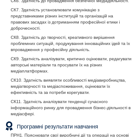
СК6. Здатність до провадження безпечної медіадіяльності.
СК7. Здатність установлювати комунікацію з
представниками різних інституцій та організацій на
правових засадах із дотриманням професійної етики і
доброчесності.
СК8. Здатність до творчості, креативного вирішення
проблемних ситуацій, продукування інноваційних ідей та їх
впровадження у професійну діяльність.
СК9. Здатність аналізувати, критично оцінювати, редагувати
авторські матеріали та просувати їх на різних
медіаплатформах.
СК10. Здатність виявляти особливості медіавиробництва,
медіатворчості та медіаспоживання, оцінювати їх
ефективність та за потреби корегувати.
СК11. Здатність аналізувати тенденції сучасного
інформаційного ринку для провадження бізнес-діяльності в
медіасфері.
Програмні результати навчання
ПРН1. Пояснювати свої виробничі дії та операції на основі