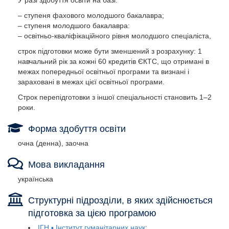
У разі здобуття освіти на базі:
– ступеня фахового молодшого бакалавра;
– ступеня молодшого бакалавра:
– освітньо-кваліфікаційного рівня молодшого спеціаліста,
строк підготовки може бути зменшений з розрахунку: 1
навчальний рік за кожні 60 кредитів ЄКТС, що отримані в
межах попередньої освітньої програми та визнані і
зараховані в межах цієї освітньої програми.
Строк перепідготовки з іншої спеціальності становить 1–2
роки.
Форма здобуття освіти
очна (денна), заочна
Мова викладання
українська
Структурні підрозділи, в яких здійснюється
підготовка за цією програмою
240 кредитів ЄКТС.
240 кредитів ЄКТС.
240 кредитів ЄКТС.
240 кредитів ЄКТС.
240 кредитів ЄКТС.
240 кредитів ЄКТС.
ІГН ▪ Інститут гуманітарних наук